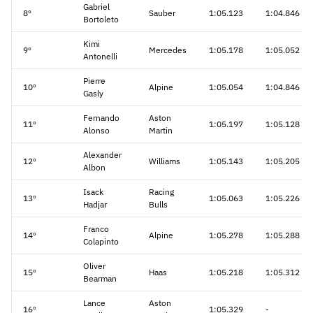
Gabriel
8º
Sauber
1:05.123
1:04.846
Bortoleto
Kimi
9º
Mercedes
1:05.178
1:05.052
Antonelli
Pierre
10º
Alpine
1:05.054
1:04.846
Gasly
Fernando
Aston
11º
1:05.197
1:05.128
Alonso
Martin
Alexander
12º
Williams
1:05.143
1:05.205
Albon
Isack
Racing
13º
1:05.063
1:05.226
Hadjar
Bulls
Franco
14º
Alpine
1:05.278
1:05.288
Colapinto
Oliver
15º
Haas
1:05.218
1:05.312
Bearman
Lance
Aston
16º
1:05.329
-