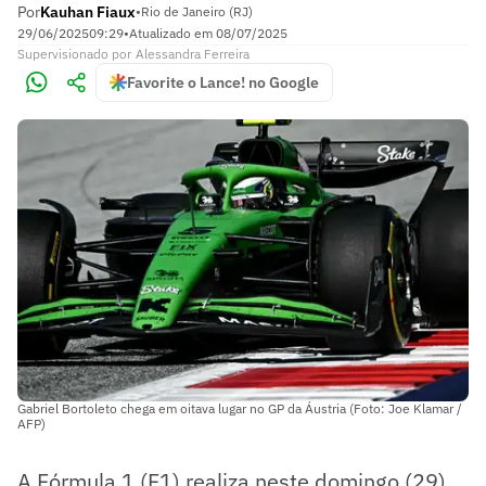
Por
Kauhan Fiaux
•
Rio de Janeiro (RJ)
29/06/2025
09:29
•
Atualizado em
08/07/2025
Supervisionado
por
Alessandra Ferreira
Favorite o Lance! no Google
Gabriel Bortoleto chega em oitava lugar no GP da Áustria (Foto: Joe Klamar /
AFP)
A Fórmula 1 (F1) realiza neste domingo (29),