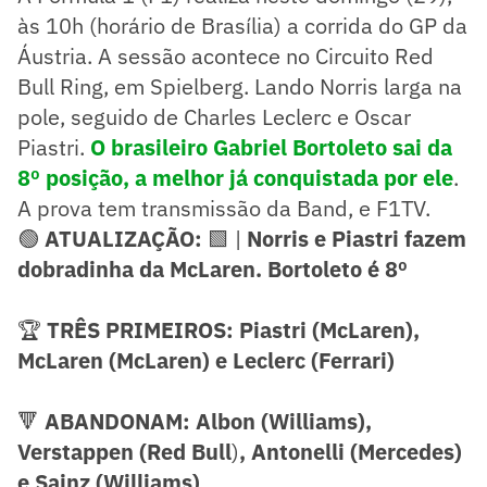
às 10h (horário de Brasília) a corrida do GP da
Áustria. A sessão acontece no Circuito Red
Bull Ring, em Spielberg. Lando Norris larga na
pole, seguido de Charles Leclerc e Oscar
Piastri.
O brasileiro Gabriel Bortoleto sai da
8º posição, a melhor já conquistada por ele
.
A prova tem transmissão da Band, e F1TV.
🟢
ATUALIZAÇÃO:
🟩 |
Norris e Piastri fazem
dobradinha da McLaren. Bortoleto é 8º
🏆
TRÊS PRIMEIROS: Piastri (McLaren),
McLaren (McLaren) e Leclerc
(Ferrari)
🔻
ABANDONAM: Albon (Williams),
Verstappen (Red Bull
)
, Antonelli (Mercedes)
e Sainz (Williams)