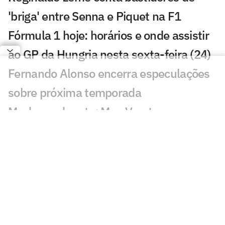
'briga' entre Senna e Piquet na F1
Fórmula 1 hoje: horários e onde assistir
ao GP da Hungria nesta sexta-feira (24)
Fernando Alonso encerra especulações
sobre próxima temporada
Mudança de rota: Max Verstappen
segue na Red Bull para F1 2027, diz
jornalista
GP da Hungria na F1 2026: confira tudo
o que você precisa saber
F1: Gabriel Bortoleto lamenta problema