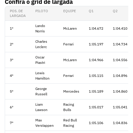
Confira o grid de largada
POS. DE
PILOTO
EQUIPE
Q1
Q2
LARGADA
Lando
1º
McLaren
1:04.672
1:04.410
Norris
Charles
2º
Ferrari
1:05.197
1:04.734
Leclerc
Oscar
3º
McLaren
1:04.966
1:04.556
Piastri
Lewis
4º
Ferrari
1:05.115
1:04.896
Hamilton
George
5º
Mercedes
1:05.189
1:04.860
Russell
Liam
Racing
6º
1:05.017
1:05.041
Lawson
Bulls
Max
Red Bull
7º
1:05.106
1:04.836
Verstappen
Racing