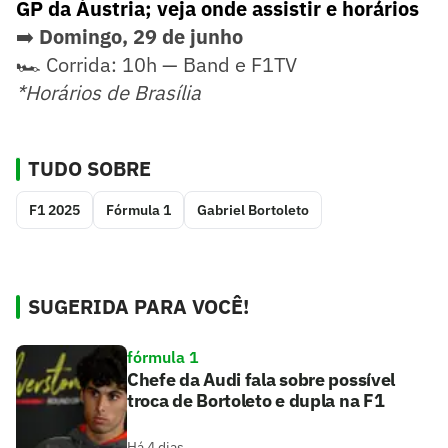
GP da Áustria; veja onde assistir e horários
➡️
Domingo, 29 de junho
🏎️ Corrida: 10h — Band e F1TV
*Horários de Brasília
TUDO SOBRE
F1 2025
Fórmula 1
Gabriel Bortoleto
SUGERIDA PARA VOCÊ!
fórmula 1
Chefe da Audi fala sobre possível
troca de Bortoleto e dupla na F1
Há 4 dias