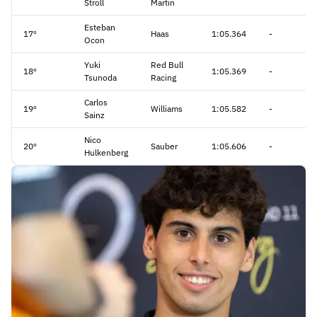
Stroll
Martin
Esteban
17º
Haas
1:05.364
-
Ocon
Yuki
Red Bull
18º
1:05.369
-
Tsunoda
Racing
Carlos
19º
Williams
1:05.582
-
Sainz
Nico
20º
Sauber
1:05.606
-
Hulkenberg