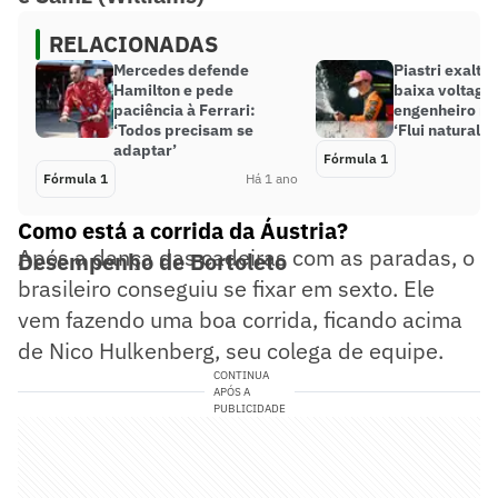
RELACIONADAS
Mercedes defende
Piastri exalta 
Hamilton e pede
baixa voltage
paciência à Ferrari:
engenheiro na
‘Todos precisam se
‘Flui naturalm
adaptar’
Fórmula 1
Fórmula 1
Há 1 ano
Como está a corrida da Áustria?
Após a dança das cadeiras com as paradas, o
Desempenho de Bortoleto
brasileiro conseguiu se fixar em sexto. Ele
vem fazendo uma boa corrida, ficando acima
de Nico Hulkenberg, seu colega de equipe.
CONTINUA
APÓS A
PUBLICIDADE