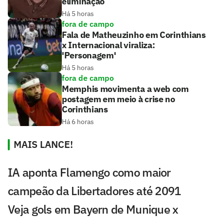
eliminação
Há 5 horas
fora de campo
Fala de Matheuzinho em Corinthians
x Internacional viraliza:
'Personagem'
Há 5 horas
fora de campo
Memphis movimenta a web com
postagem em meio à crise no
Corinthians
Há 6 horas
MAIS LANCE!
IA aponta Flamengo como maior
campeão da Libertadores até 2091
Veja gols em Bayern de Munique x