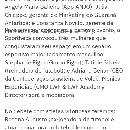
Angela Maria Balieiro (App ANJO); Julia
Chieppe, gerente de Marketing do Guaraná
Antártica; e Constanza Novillo, gerente de
Para a mesa redonda, que batiza o evento, a
Marketing da ASICS (BR e LATAM).
Sportheca convocou três mulheres que
conquistaram seu espaço em um cenário
esportivo majoritariamente masculino:
Stephanie Figer (Grupo Figer); Tatiele Silveira
(treinadora de futebol); e Adriana Behar (CEO
da Confederação Brasileira de Vôlei). Monica
Esperidião (CMO LWF & LWF Academy
Director) será a mediadora.
No debate com atletas vitoriosas teremos:
Rosana Augusto (ex-jogadora de futebol e
atual treinadora do futebol feminino do