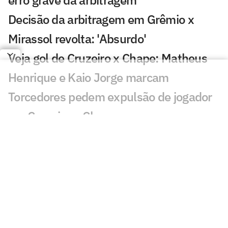
Decisão da arbitragem em Grêmio x
Mirassol revolta: 'Absurdo'
Veja gol de Cruzeiro x Chape: Matheus
Henrique e Kaio Jorge marcam
Torcedores pedem expulsão de jogador
em Cruzeiro x Chapecoense
Quantia arrecadada pelo leilão de
Neymar iguala recorde; veja valor
Bia Zaneratto aparece em episódio da
nova temporada de Ted Lasso
Público decidirá qual partida do