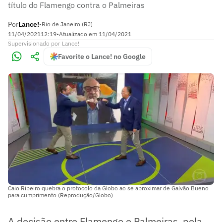
título do Flamengo contra o Palmeiras
Por
Lance!
•
Rio de Janeiro (RJ)
11/04/2021
12:19
•
Atualizado em
11/04/2021
Supervisionado
por
Lance!
Favorite o Lance! no Google
Caio Ribeiro quebra o protocolo da Globo ao se aproximar de Galvão Bueno
para cumprimento (Reprodução/Globo)
A decisão entre Flamengo e Palmeiras, pela