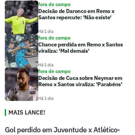
fora de campo
Decisão de Daronco em Remo x
Santos repercute: 'Não existe'
Há 1 dia
fora de campo
Chance perdida em Remo x Santos
viraliza: 'Mal demais'
Há 1 dia
fora de campo
Decisão de Cuca sobre Neymar em
Remo x Santos viraliza: 'Parabéns'
Há 1 dia
MAIS LANCE!
Gol perdido em Juventude x Atlético-