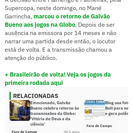
Supercopa, neste domingo, no Mané
Garrincha,
marcou o retorno de Galvão
Bueno aos jogos na Globo
. Depois de ser
ausência na emissora por 14 meses e não
narrar uma partida desde então, o locutor
está de volta. E a transmissão chamou a
atenção do público.
+ Brasileirão de volta! Veja os jogos da
primeira rodada aqui
RELACIONADAS
Emocionado, Galvão
Blog usa foto 
Bueno celebra retorno às
Bolt para noti
transmissões da Globo:
e gera polêmi
‘Vitória de Deus e da
ciência’
Fora de Campo
Fora de Campo
Há 5 anos