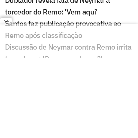
torcedor do Remo: 'Vem aqui'
Santos faz publicação provocativa ao
Remo após classificação
Discussão de Neymar contra Remo irrita
torcedores: 'O que aconteceu?'
Roberto Carlos se declara a rival do
Palmeiras após polêmica
Fluminense x Vasco: vidente prevê jogo
difícil no clássico carioca
Ex-árbitro vê Remo prejudicado contra o
Santos: 'Errou'