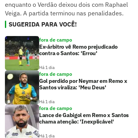
enquanto o Verdão deixou dois com Raphael
Veiga. A partida terminou nas penalidades.
SUGERIDA PARA VOCÊ!
fora de campo
Ex-árbitro vê Remo prejudicado
contra o Santos: 'Errou'
Há 1 dia
fora de campo
Gol perdido por Neymar em Remo x
Santos viraliza: 'Meu Deus'
Há 1 dia
fora de campo
Lance de Gabigol em Remo x Santos
chama atenção: 'Inexplicável'
Há 1 dia