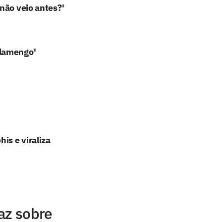
não veio antes?'
Flamengo'
u
is e viraliza
az sobre