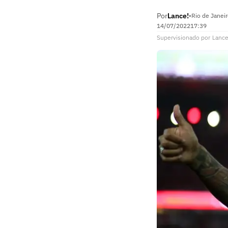
Por
Lance!
•
Rio de Janeir
14/07/2022
17:39
Supervisionado
por
Lance