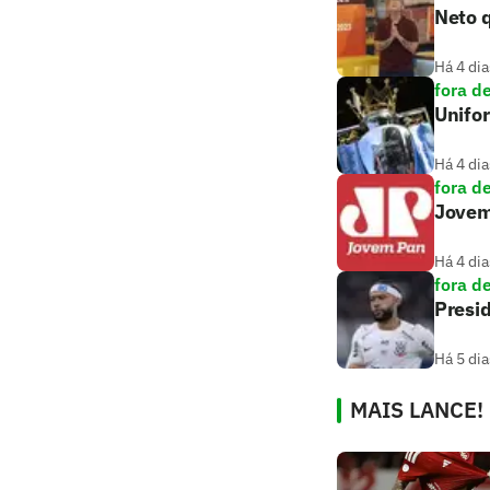
Neto q
Há 4 dia
fora d
Unifo
Há 4 dia
fora d
Jovem
Há 4 dia
fora d
Presid
Há 5 dia
MAIS LANCE!