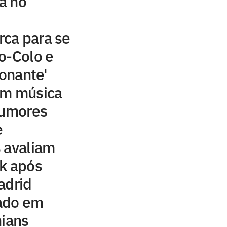
ta no
ca para se
o-Colo e
ionante'
om música
rumores
e
 avaliam
ck após
adrid
ado em
hians