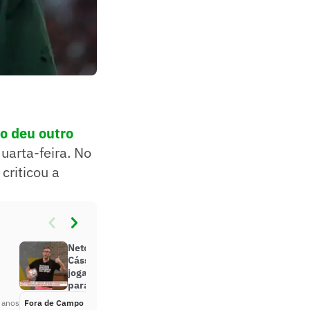
o deu outro
uarta-feira. No
criticou a
Neto lamenta agressão sofrida por
Cássio, culpa árbitro e critica
jogador do Corinthians: ‘Pipocou
para o cara’
 anos
Fora de Campo
Há 4 anos