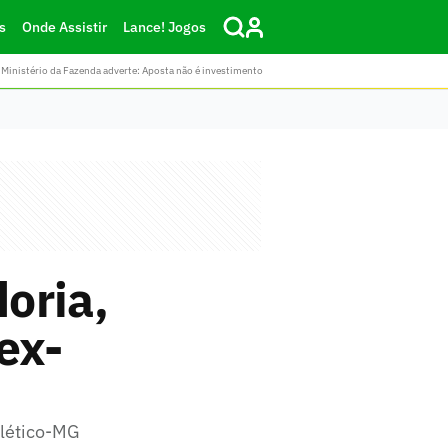
s
Onde Assistir
Lance! Jogos
Ministério da Fazenda adverte: Aposta não é investimento
doria,
ex-
tlético-MG