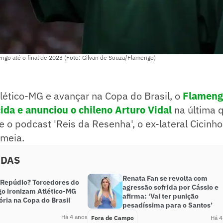
ngo até o final de 2023 (Foto: Gilvan de Souza/Flamengo)
lético-MG e avançar na Copa do Brasil, o
Flameng
ida e anunciou o chileno Arturo Vidal
na última q
e o podcast 'Reis da Resenha', o ex-lateral Cicinho 
 meia.
ADAS
Renata Fan se revolta com
 Repúdio? Torcedores do
agressão sofrida por Cássio e
o ironizam Atlético-MG
afirma: ‘Vai ter punição
ória na Copa do Brasil
pesadíssima para o Santos’
Há 4 anos
Fora de Campo
Há 4