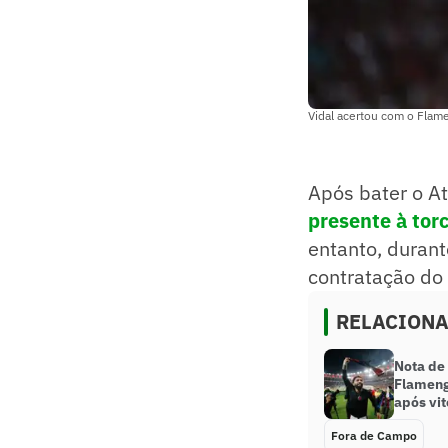
Vidal acertou com o Flame
Após bater o At
presente à torc
entanto, durant
contratação do
RELACION
Nota de
Flameng
após vit
Fora de Campo