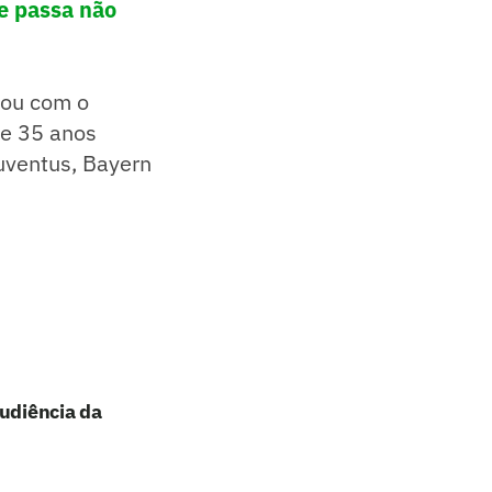
de passa não
tou com o
de 35 anos
uventus, Bayern
audiência da