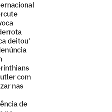
ernacional
ercute
voca
derrota
ca deitou'
denúncia
m
rinthians
utler com
izar nas
ência de