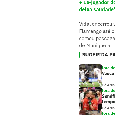
+ Ex-jogador d
deixa saudade'
Vidal encerrou 
Flamengo até o 
somou passagem
de Munique e B
SUGERIDA PA
fora d
Vasco 
Há 4 dia
fora d
Semifi
tempo
Há 4 dia
fora d