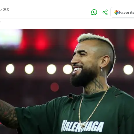
o (RJ)
Favorit
!