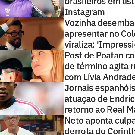
brasileiros em lis
Instagram
Vozinha desembar
apresentar no Col
viraliza: 'Impress
Post de Poatan c
de término agita 
com Lívia Andrad
Jornais espanhóis
atuação de Endri
retorno ao Real M
Neto aponta culp
derrota do Corint