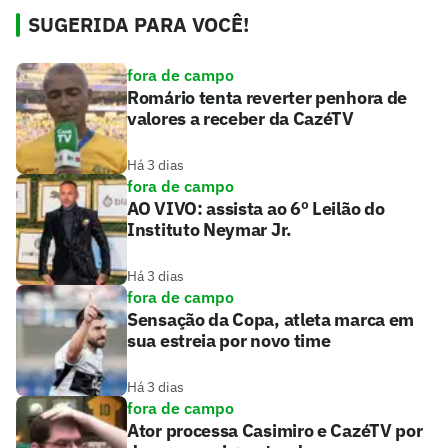
SUGERIDA PARA VOCÊ!
fora de campo
Romário tenta reverter penhora de
valores a receber da CazéTV
Há 3 dias
fora de campo
AO VIVO: assista ao 6º Leilão do
Instituto Neymar Jr.
Há 3 dias
fora de campo
Sensação da Copa, atleta marca em
sua estreia por novo time
Há 3 dias
fora de campo
Ator processa Casimiro e CazéTV por