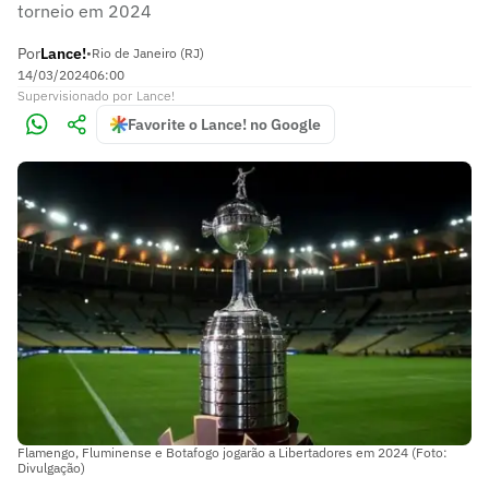
torneio em 2024
Por
Lance!
•
Rio de Janeiro (RJ)
14/03/2024
06:00
Supervisionado
por
Lance!
Favorite o Lance! no Google
Flamengo, Fluminense e Botafogo jogarão a Libertadores em 2024 (Foto:
Divulgação)