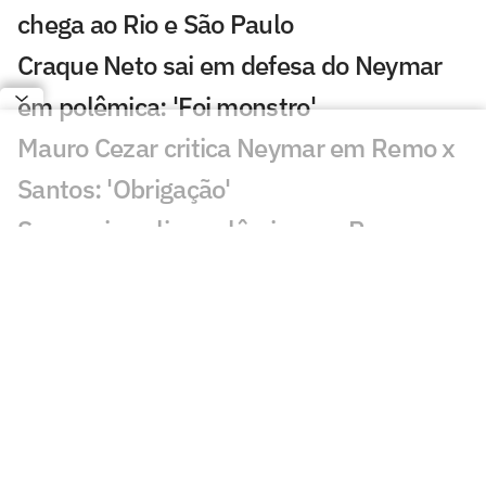
chega ao Rio e São Paulo
Craque Neto sai em defesa do Neymar
em polêmica: 'Foi monstro'
Mauro Cezar critica Neymar em Remo x
Santos: 'Obrigação'
Sormani analisa polêmica em Remo x
Santos: 'Eu não entendo'
Almada, Luiz Henrique e Danilo: Braune
é sincero sobre negociações
Patrocinador do Corinthians negocia
transmissão de torneio
Goiás comete gafe nas redes sociais em