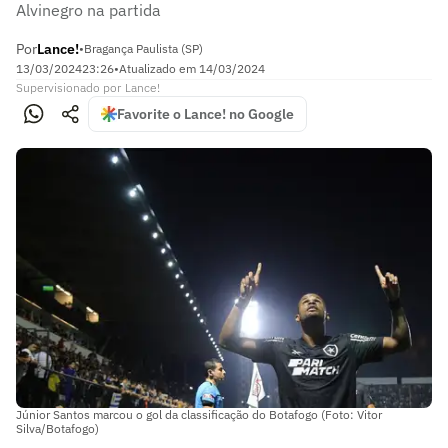
Alvinegro na partida
Por
Lance!
•
Bragança Paulista (SP)
13/03/2024
23:26
•
Atualizado em
14/03/2024
Supervisionado
por
Lance!
Favorite o Lance! no Google
Júnior Santos marcou o gol da classificação do Botafogo (Foto: Vitor
Silva/Botafogo)