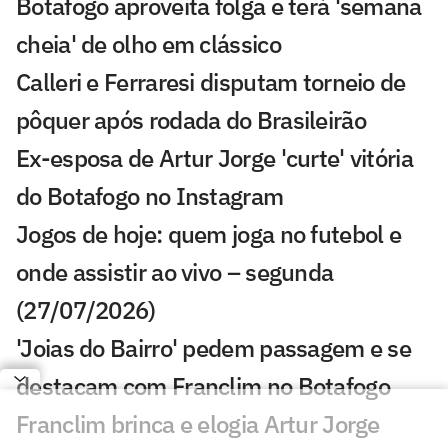
Botafogo aproveita folga e terá 'semana
cheia' de olho em clássico
Calleri e Ferraresi disputam torneio de
pôquer após rodada do Brasileirão
Ex-esposa de Artur Jorge 'curte' vitória
do Botafogo no Instagram
Jogos de hoje: quem joga no futebol e
onde assistir ao vivo – segunda
(27/07/2026)
'Joias do Bairro' pedem passagem e se
destacam com Franclim no Botafogo
Franclim brinca e elogia Artur Jorge