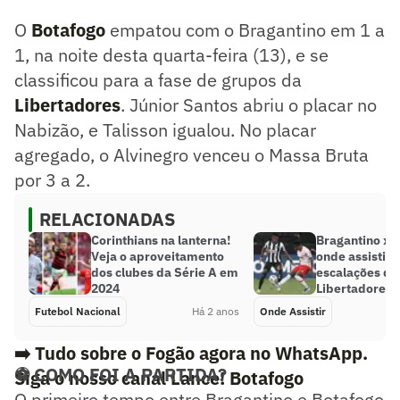
O
Botafogo
empatou com o Bragantino em 1 a
1, na noite desta quarta-feira (13), e se
classificou para a fase de grupos da
Libertadores
. Júnior Santos abriu o placar no
Nabizão, e Talisson igualou. No placar
agregado, o Alvinegro venceu o Massa Bruta
por 3 a 2.
RELACIONADAS
Corinthians na lanterna!
Bragantino x 
Veja o aproveitamento
onde assistir, 
dos clubes da Série A em
escalações do
2024
Libertadores
Futebol Nacional
Há 2 anos
Onde Assistir
➡️ Tudo sobre o Fogão agora no WhatsApp.
⚽ COMO FOI A PARTIDA?
Siga o nosso canal Lance! Botafogo
O primeiro tempo entre Bragantino e Botafogo