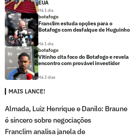
EUA
Há 1 dia
botafogo
Franclim estuda opções para o
Botafogo com desfalque de Huguinho
Há 1 dia
botafogo
Vitinho cita foco do Botafogo e revela
encontro com provável investidor
Há 2 dias
MAIS LANCE!
Almada, Luiz Henrique e Danilo: Braune
é sincero sobre negociações
Franclim analisa janela de