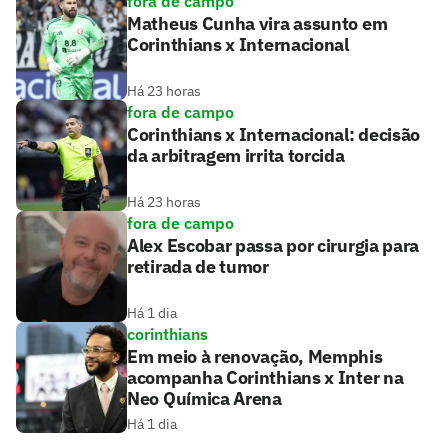
fora de campo
Matheus Cunha vira assunto em
Corinthians x Internacional
Há 23 horas
fora de campo
Corinthians x Internacional: decisão
da arbitragem irrita torcida
Há 23 horas
fora de campo
Alex Escobar passa por cirurgia para
retirada de tumor
Há 1 dia
corinthians
Em meio à renovação, Memphis
acompanha Corinthians x Inter na
Neo Química Arena
Há 1 dia