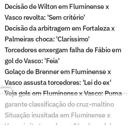
Decisão de Wilton em Fluminense x
Vasco revolta: 'Sem critério'
Decisão da arbitragem em Fortaleza x
Palmeiras choca: 'Claríssimo'
Torcedores enxergam falha de Fábio em
gol do Vasco: 'Feia'
Golaço de Brenner em Fluminense x
Vasco assusta torcedores: 'Lei do ex'
Veja gols em Fluminense x Vasco: Puma
garante classificação do cruz-maltino
Situação inusitada em Fluminense x
Vasco irrita torcedores: 'Vendo nada'