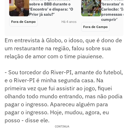
sobre o BBB durante o
‘bravatas’ no
‘Encontro’ e dispara: ‘O
Cariocão: ‘Inv
Prior já saiu?’
promessas dif
cumprir’
Fora de Campo
Há 4 anos
Fora de Campo
Em entrevista à Globo, o idoso, que é dono de
um restaurante na região, falou sobre sua
relação de amor com o time piauiense.
- Sou torcedor do River-PI, amante do futebol,
e o River-PI é minha segunda casa. Na
primeira vez que fui assistir ao jogo, fiquei
olhando todo mundo entrando, mas não podia
pagar o ingresso. Apareceu alguém para
pagar o ingresso. Hoje, mudou, agora, eu
posso - disse ele.
CONTINUA