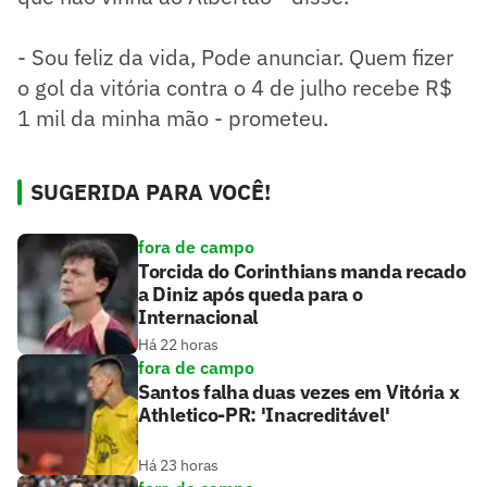
- Sou feliz da vida, Pode anunciar. Quem fizer
o gol da vitória contra o 4 de julho recebe R$
1 mil da minha mão - prometeu.
SUGERIDA PARA VOCÊ!
fora de campo
Torcida do Corinthians manda recado
a Diniz após queda para o
Internacional
Há 22 horas
fora de campo
Santos falha duas vezes em Vitória x
Athletico-PR: 'Inacreditável'
Há 23 horas