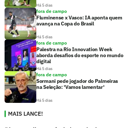
Há 5 dias
fora de campo
Fluminense x Vasco: IA aponta quem
avança na Copa do Brasil
Há 5 dias
fora de campo
Palestra na Rio Innovation Week
aborda desafios do esporte no mundo
digital
Há 5 dias
fora de campo
Sormani pede jogador do Palmeiras
na Seleção: 'Vamos lamentar'
Há 5 dias
MAIS LANCE!