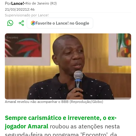
Por
Lance!
•
Rio de Janeiro (RJ)
21/03/2022
12:46
Supervisionado
por
Lance!
Favorite o Lance! no Google
Amaral revelou não acompanhar o BBB (Reprodução/Globo)
Sempre carismático e irreverente, o ex-
jogador Amaral
roubou as atenções nesta
segunda-feira no programa 'Encontro', da