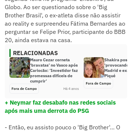
Globo. Ao ser questionado sobre o 'Big
Brother Brasil', o ex-atleta disse não assistir
ao reality e surpreendeu Fátima Bernardes ao
perguntar se Felipe Prior, participante do BBB
20, ainda estava na casa.
RELACIONADAS
Mauro Cezar corneta
Shakira posta 
‘bravatas’ no Vasco após
‘provocando’ 
Cariocão: ‘Investidor faz
Madrid e exal
promessas difíceis de
Piqué
cumprir’
Fora de Campo
Fora de Campo
Há 4 anos
+ Neymar faz desabafo nas redes sociais
após mais uma derrota do PSG
- Então, eu assisto pouco o 'Big Brother'… O