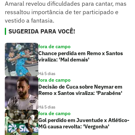
Amaral revelou dificuldades para cantar, mas
ressaltou importância de ter participado e
vestido a fantasia.
SUGERIDA PARA VOCÊ!
fora de campo
Chance perdida em Remo x Santos
viraliza: 'Mal demais'
Há 5 dias
fora de campo
Decisão de Cuca sobre Neymar em
Remo x Santos viraliza: 'Parabéns'
Há 5 dias
fora de campo
Gol perdido em Juventude x Atlético-
MG causa revolta: 'Vergonha'