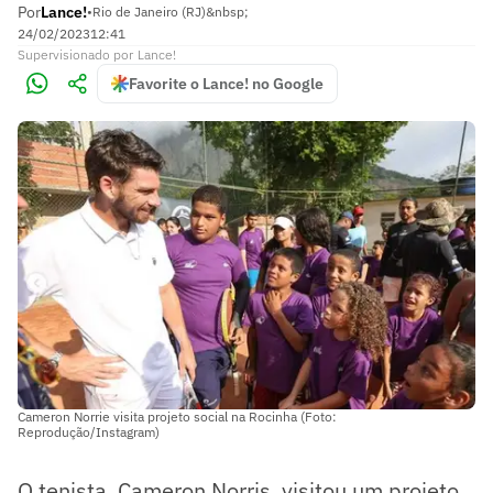
Por
Lance!
•
Rio de Janeiro (RJ)&nbsp;
24/02/2023
12:41
Supervisionado
por
Lance!
Favorite o Lance! no Google
Cameron Norrie visita projeto social na Rocinha (Foto:
Reprodução/Instagram)
O tenista, Cameron Norris, visitou um projeto