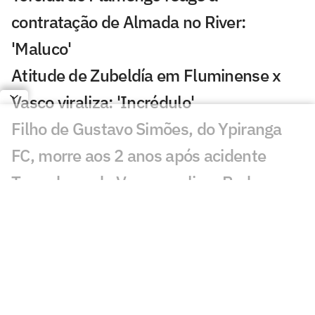
contratação de Almada no River:
'Maluco'
Atitude de Zubeldía em Fluminense x
Vasco viraliza: 'Incrédulo'
Filho de Gustavo Simões, do Ypiranga
FC, morre aos 2 anos após acidente
Torcedores do Vasco avaliam Pedro
Emanuel contra o Fluminense:
'Impressionante'
Esposa de Andrés Gómez, do Vasco,
desabafa após classificação sobre o