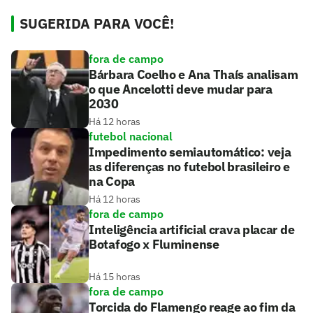
SUGERIDA PARA VOCÊ!
fora de campo
Bárbara Coelho e Ana Thaís analisam
o que Ancelotti deve mudar para
2030
Há 12 horas
futebol nacional
Impedimento semiautomático: veja
as diferenças no futebol brasileiro e
na Copa
Há 12 horas
fora de campo
Inteligência artificial crava placar de
Botafogo x Fluminense
Há 15 horas
fora de campo
Torcida do Flamengo reage ao fim da