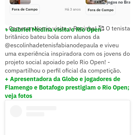
jogos no Brasi
Fora de Campo
Há 3 anos
Fora de Campo
- Cameron Norrie visita a Rocinha! 🥰 O tenista
+ Gabriel Medina visita o Rio Open
britânico bateu bola com alunos da
@escolinhadetenisfabianodepaula e viveu
uma experiência inspiradora com os jovens do
projeto social apoiado pelo Rio Open! -
compartilhou o perfil oficial da competição.
+ Apresentadora da Globo e jogadores de
Flamengo e Botafogo prestigiam o Rio Open;
veja fotos