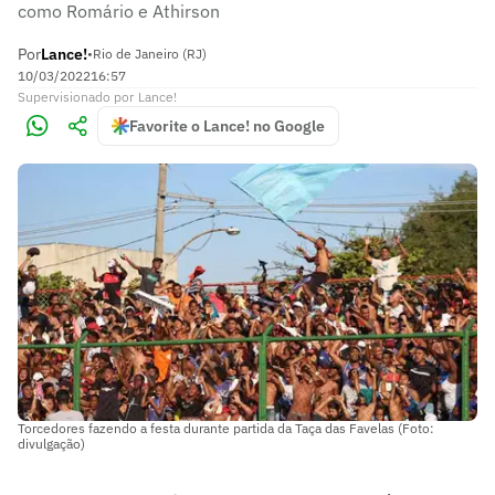
como Romário e Athirson
Por
Lance!
•
Rio de Janeiro (RJ)
10/03/2022
16:57
Supervisionado
por
Lance!
Favorite o Lance! no Google
Torcedores fazendo a festa durante partida da Taça das Favelas (Foto:
divulgação)