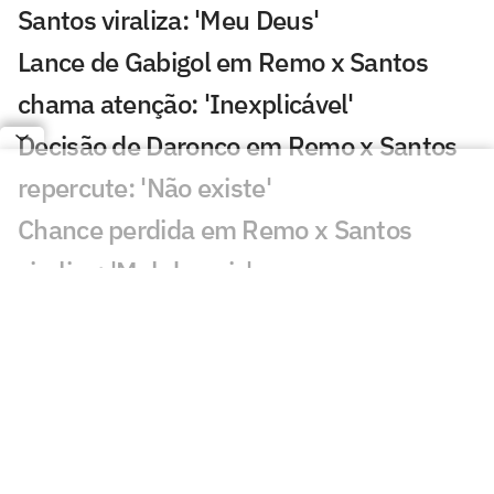
Santos viraliza: 'Meu Deus'
Lance de Gabigol em Remo x Santos
chama atenção: 'Inexplicável'
Decisão de Daronco em Remo x Santos
repercute: 'Não existe'
Chance perdida em Remo x Santos
viraliza: 'Mal demais'
Decisão de Cuca sobre Neymar em
Remo x Santos viraliza: 'Parabéns'
Gol perdido em Juventude x Atlético-
MG causa revolta: 'Vergonha'
Fluminense x Vasco: IA aponta quem