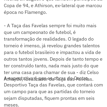
Copa de 94, e Athirson, ex-lateral que marcou
época no Flamengo.
- A Taça das Favelas sempre foi muito mais
que um campeonato de futebol, é
transformação de realidades. O legado do
torneio é imenso, já revelou grandes talentos
para o futebol brasileiro e impactou a vida de
outros tantos jovens. Depois de tanto tempo e
ter construído tanto, nada mais justo do que
ter uma casa para chamar de sua - diz Celso
A expectativa é que as obras do Centro
Athayde, idealizador da Taça das Favelas.
Desportivo Taça das Favelas, que contará com
um campo para que as partidas do torneio
sejam disputadas, fiquem prontas em seis
meses.