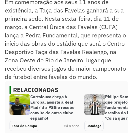
Em comemoração aos seus 11 anos de
existência, a Taça das Favelas ganhará a sua
primeira sede. Nesta sexta-feira, dia 11 de
março, a Central Única das Favelas (CUFA)
lança a Pedra Fundamental, que representa o
início das obras do estádio que será o Centro
Desportivo Taça das Favelas Realengo, na
Zona Oeste do Rio de Janeiro, lugar que
recebeu diversos jogos do maior campeonato
de futebol entre favelas do mundo.
RELACIONADAS
Cartolouco chega à
Philipe Sampa
Europa, assiste a Real
que projeto fo
Madrid x PSG e recebe
fundamental 
convite de outro clube
escolha do Bo
espanhol
‘Coisa que me 
Fora de Campo
Há 4 anos
Botafogo