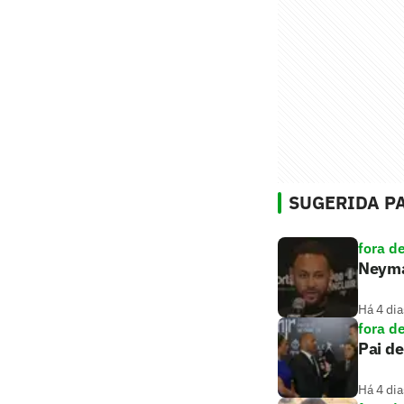
SUGERIDA PA
fora d
Neymar
Há 4 dia
fora d
Pai de
Há 4 dia