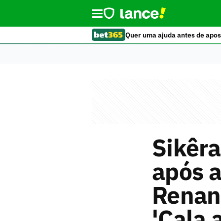
Quer uma ajuda antes de apos
Sikêra
após a
Renan 
'Cala 