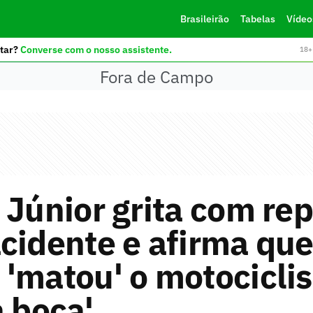
Brasileirão
Tabelas
Vídeo
tar?
Converse com o nosso assistente.
18+ 
Fora de Campo
 Júnior grita com rep
cidente e afirma qu
'matou' o motociclis
a boca'