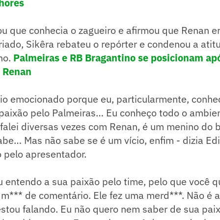
hores
lou que conhecia o zagueiro e afirmou que Renan 
iado, Sikêra rebateu o repórter e condenou a atit
no.
Palmeiras e RB Bragantino se posicionam ap
o Renan
meio emocionado porque eu, particularmente, conh
paixão pelo Palmeiras… Eu conheço todo o ambient
 falei diversas vezes com Renan, é um menino do 
be… Mas não sabe se é um vício, enfim - dizia Ed
o pelo apresentador.
u entendo a sua paixão pelo time, pelo que você qu
m*** de comentário. Ele fez uma merd***. Não é a
estou falando. Eu não quero nem saber de sua pai