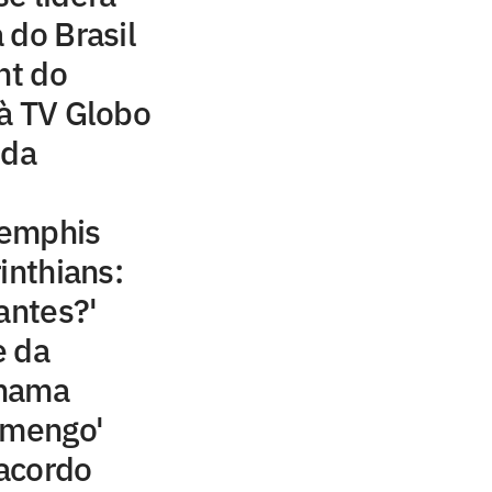
 do Brasil
ht do
à TV Globo
 da
Memphis
inthians:
antes?'
e da
chama
amengo'
acordo