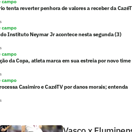
e campo
o tenta reverter penhora de valores a receber da Cazé
s
e campo
 do Instituto Neymar Jr acontece nesta segunda (3)
s
e campo
ão da Copa, atleta marca em sua estreia por novo time
s
e campo
processa Casimiro e CazéTV por danos morais; entenda
s
Vasco x Fluminens