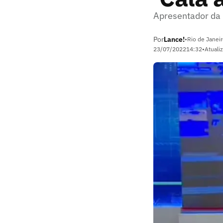
Apresentador da R
Por
Lance!
•
Rio de Janeir
23/07/2022
14:32
•
Atuali