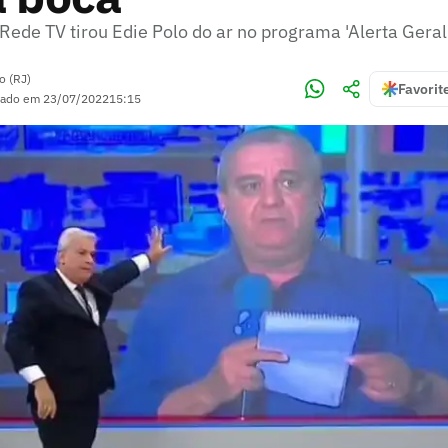
ede TV tirou Edie Polo do ar no programa 'Alerta Geral
o (RJ)
Favorit
zado em
23/07/2022
15:15