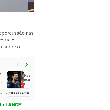
epercussão nas
eira, o
a sobre o
o
Neymar, Messi e Cristiano Ronaldo
mandam ‘parabéns’ para filhos do
la
Hulk
Fora de Campo
Há 4 anos
 anos
 do LANCE!