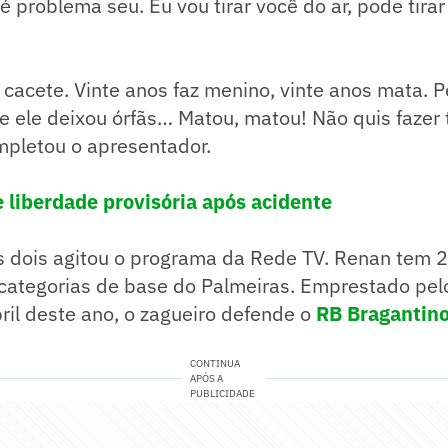
é problema seu. Eu vou tirar você do ar, pode tirar
o cacete. Vinte anos faz menino, vinte anos mata. P
e ele deixou órfãs… Matou, matou! Não quis fazer 
mpletou o apresentador.
 liberdade provisória após acidente
os dois agitou o programa da Rede TV. Renan tem 
 categorias de base do Palmeiras. Emprestado pel
ril deste ano, o zagueiro defende o
RB Bragantin
CONTINUA
APÓS A
PUBLICIDADE