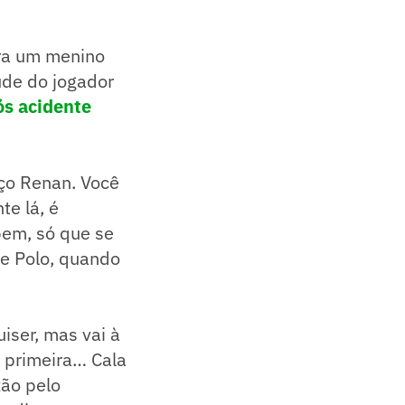
era um menino
ude do jogador
ós acidente
eço Renan. Você
e lá, é
bem, só que se
ie Polo, quando
iser, mas vai à
 primeira… Cala
xão pelo