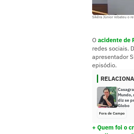
Sikêra Júnior rebateu o r
O
acidente de 
redes sociais. 
apresentador S
episódio.
RELACION
Casagra
Mundo, r
diz se p
Globo
Fora de Campo
+ Quem foi o c