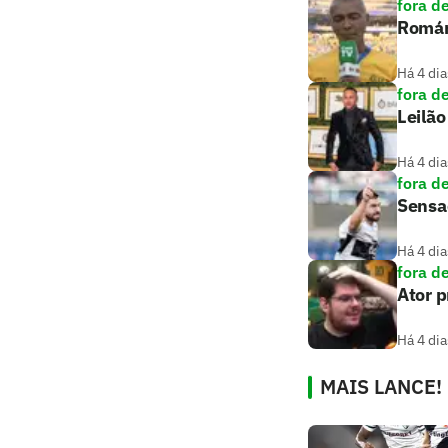
fora d
Romári
Há 4 dia
fora d
Leilão
Há 4 dia
fora d
Sensaç
Há 4 dia
fora d
Ator 
Há 4 dia
MAIS LANCE!