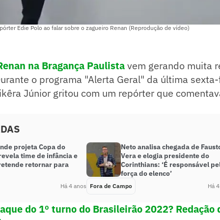
epórter Edie Polo ao falar sobre o zagueiro Renan (Reprodução de vídeo)
Renan na Bragança Paulista
vem gerando muita r
Durante o programa "Alerta Geral" da última sexta-f
ikêra Júnior gritou com um repórter que comentav
ADAS
nde projeta Copa do
Neto analisa chegada de Faust
evela time de infância e
Vera e elogia presidente do
retende retornar para
Corinthians: ‘É responsável pe
força do elenco’
Há 4 anos
Fora de Campo
Há 4
raque do 1º turno do Brasileirão 2022? Redação