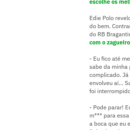
escolhe os mel
Edie Polo reve
do bem. Contrar
do RB Braganti
com o zagueir
- Eu fico até 
sabe da minha 
complicado. Já
envolveu aí… Sa
foi interrompid
- Pode parar! E
m*** para essa 
a boca que eu 