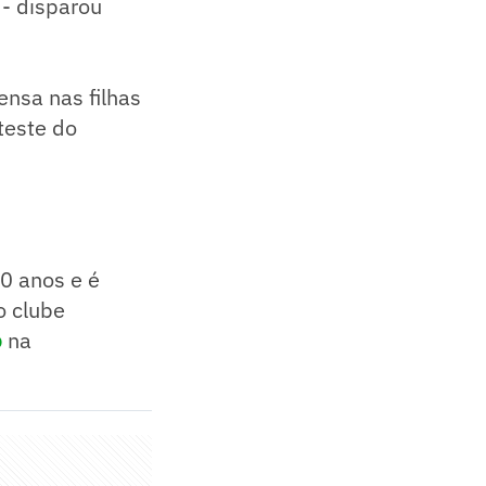
 - disparou
ensa nas filhas
teste do
20 anos e é
o clube
o
na