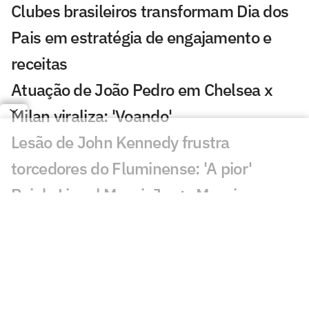
Clubes brasileiros transformam Dia dos
Pais em estratégia de engajamento e
receitas
Atuação de João Pedro em Chelsea x
Milan viraliza: 'Voando'
Lesão de John Kennedy frustra
torcedores do Fluminense: 'A pior'
Pai de Lionel Messi, Jorge Messi morre
na Argentina
Bárbara Coelho e Ana Thaís analisam o
que Ancelotti deve mudar para 2030
CEO da Genius: confiança do público no