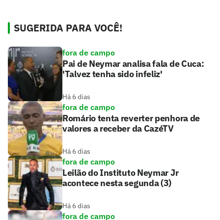
SUGERIDA PARA VOCÊ!
fora de campo
Pai de Neymar analisa fala de Cuca:
'Talvez tenha sido infeliz'
Há 6 dias
fora de campo
Romário tenta reverter penhora de
valores a receber da CazéTV
Há 6 dias
fora de campo
Leilão do Instituto Neymar Jr
acontece nesta segunda (3)
Há 6 dias
fora de campo