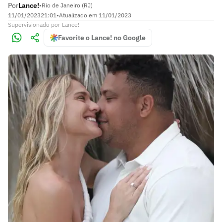
Por
Lance!
•
Rio de Janeiro (RJ)
11/01/2023
21:01
•
Atualizado em
11/01/2023
Supervisionado
por
Lance!
Favorite o Lance! no Google