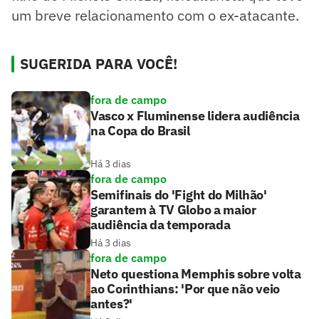
um breve relacionamento com o ex-atacante.
SUGERIDA PARA VOCÊ!
fora de campo
Vasco x Fluminense lidera audiência
na Copa do Brasil
Há 3 dias
fora de campo
Semifinais do 'Fight do Milhão'
garantem à TV Globo a maior
audiência da temporada
Há 3 dias
fora de campo
Neto questiona Memphis sobre volta
ao Corinthians: 'Por que não veio
antes?'