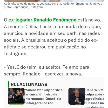
Após oito anos de namoro, Celina Locks e Ronaldo Fenômeno estão noivos
(Foto: Reprodução/Instagram)
O
ex-jogador Ronaldo Fenômeno
está noivo.
A modelo Celina Locks, namorada do craque,
anunciou a novidade em seu perfil nas redes
sociais. A brasileira aceitou o pedido do ex-
atleta e se declarou em publicação no
Instagram.
- Yes, I do (sim, eu aceito). Te amo para
sempre, Ronaldo - escreveu a noiva.
RELACIONADAS
Manchester City perde e
Dana White a
‘arranca’ dinheiro de
culpa após ví
internautas: ‘Guardiola
agredindo a m
botou geral no red’
‘Pessoas não
me defender’