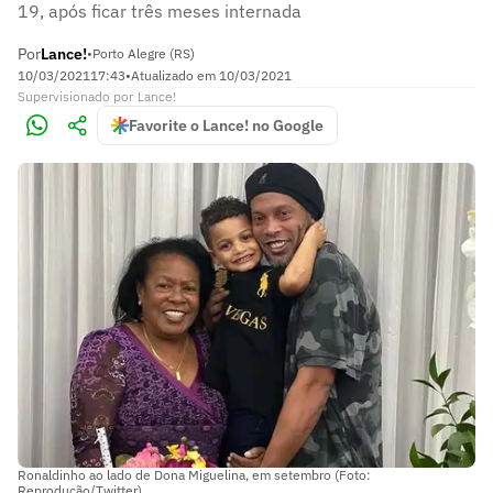
19, após ficar três meses internada
Por
Lance!
•
Porto Alegre (RS)
10/03/2021
17:43
•
Atualizado em
10/03/2021
Supervisionado
por
Lance!
Favorite o Lance! no Google
Ronaldinho ao lado de Dona Miguelina, em setembro (Foto:
Reprodução/Twitter)