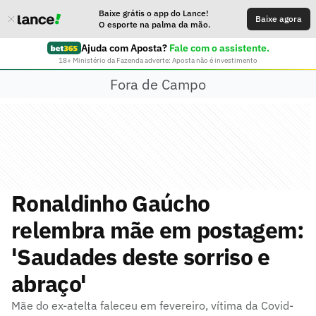
Baixe grátis o app do Lance!
Baixe agora
O esporte na palma da mão.
Ajuda com Aposta?
Fale com o assistente.
18+ Ministério da Fazenda adverte: Aposta não é investimento
Fora de Campo
Ronaldinho Gaúcho
relembra mãe em postagem:
'Saudades deste sorriso e
abraço'
Mãe do ex-atelta faleceu em fevereiro, vítima da Covid-