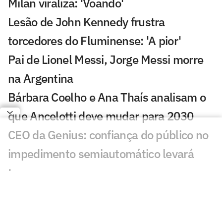
Milan viraliza: 'Voando'
Lesão de John Kennedy frustra
torcedores do Fluminense: 'A pior'
Pai de Lionel Messi, Jorge Messi morre
na Argentina
Bárbara Coelho e Ana Thaís analisam o
que Ancelotti deve mudar para 2030
CEO da Genius: confiança do público no
impedimento semiautomático levará
tempo
Inteligência artificial crava placar de
Botafogo x Fluminense