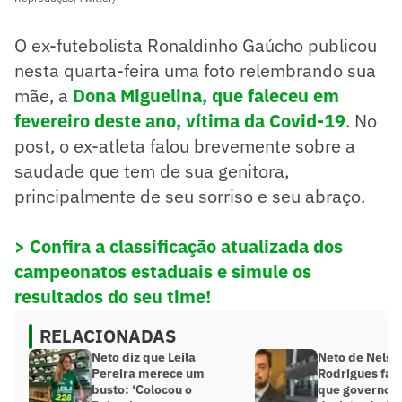
O ex-futebolista Ronaldinho Gaúcho publicou
nesta quarta-feira uma foto relembrando sua
mãe, a
Dona Miguelina, que faleceu em
fevereiro deste ano, vítima da Covid-19
. No
post, o ex-atleta falou brevemente sobre a
saudade que tem de sua genitora,
principalmente de seu sorriso e seu abraço.
> Confira a classificação atualizada dos
campeonatos estaduais e simule os
resultados do seu time!
RELACIONADAS
Neto diz que Leila
Neto de Nelso
Pereira merece um
Rodrigues faz
busto: ‘Colocou o
que governo d