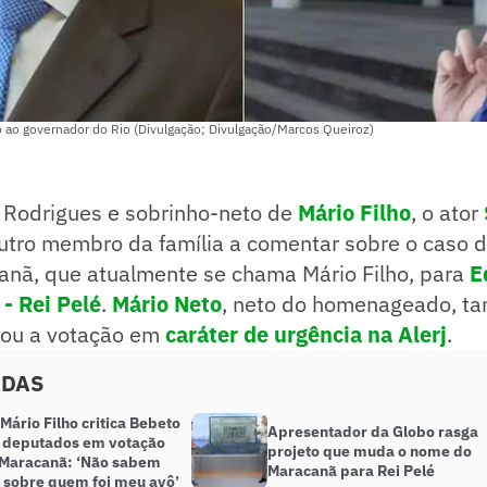
o ao governador do Rio (Divulgação; Divulgação/Marcos Queiroz)
 Rodrigues e sobrinho-neto de
Mário Filho
, o ator
outro membro da família a comentar sobre o caso
nã, que atualmente se chama Mário Filho, para
E
- Rei Pelé
.
Mário Neto
, neto do homenageado, t
cou a votação em
caráter de urgência na Alerj
.
ADAS
Mário Filho critica Bebeto
Apresentador da Globo rasga
s deputados em votação
projeto que muda o nome do
 Maracanã: ‘Não sabem
Maracanã para Rei Pelé
sobre quem foi meu avô’