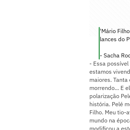
'Mário Filh
lances do P
- Sacha Ro
- Essa possíve
estamos vivend
maiores. Tanta
morrendo... E 
polarização Pel
história. Pelé
Filho. Meu tio-
mundo na época 
modificou a est