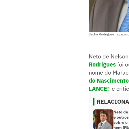
Sacha Rodrigues faz apel
Neto de Nelson
Rodrigues
foi 
nome do Maraca
do Nascimento 
LANCE!
e criti
RELACION
Neto de 
e outro
sobre o
nem 5% 