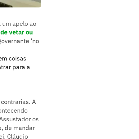
 um apelo ao
de vetar ou
 governante 'no
em coisas
trar para a
contrarias. A
contecendo
 Assustador os
e, de mandar
i. Cláudio