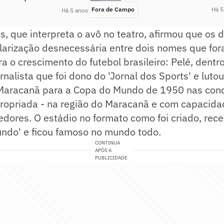
Fora de Campo
Há 5
Há 5 anos
, que interpreta o avô no teatro, afirmou que os
larização desnecessária entre dois nomes que fo
a o crescimento do futebol brasileiro: Pelé, dent
ornalista que foi dono do 'Jornal dos Sports' e luto
Maracanã para a Copa do Mundo de 1950 nas con
propriada - na região do Maracanã e com capacida
edores. O estádio no formato como foi criado, rec
undo' e ficou famoso no mundo todo.
CONTINUA
APÓS A
PUBLICIDADE