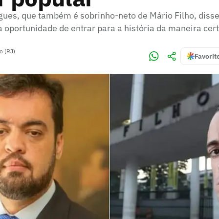
gues, que também é sobrinho-neto de Mário Filho, disse
 oportunidade de entrar para a história da maneira cert
o (RJ)
Favorit