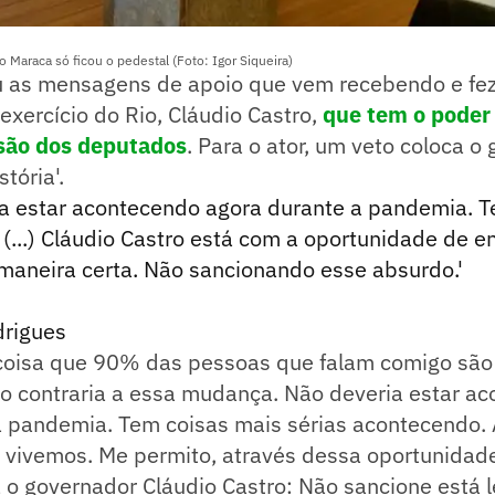
o Maraca só ficou o pedestal (Foto: Igor Siqueira)
 as mensagens de apoio que vem recebendo e fez
xercício do Rio, Cláudio Castro,
que tem o poder 
cisão dos deputados
. Para o ator, um veto coloca o
stória'.
ia estar acontecendo agora durante a pandemia. T
 (...) Cláudio Castro está com a oportunidade de en
 maneira certa. Não sancionando esse absurdo.'
drigues
 coisa que 90% das pessoas que falam comigo são 
o contraria a essa mudança. Não deveria estar a
a pandemia. Tem coisas mais sérias acontecendo.
vivemos. Me permito, através dessa oportunidad
o governador Cláudio Castro: Não sancione está le