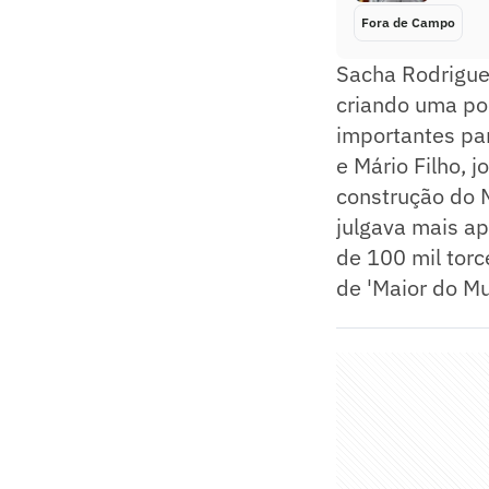
Fora de Campo
Sacha Rodrigues
criando uma po
importantes par
e Mário Filho, j
construção do 
julgava mais a
de 100 mil torc
de 'Maior do M