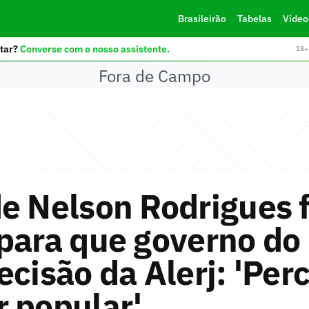
Brasileirão
Tabelas
Vídeo
tar?
Converse com o nosso assistente.
18+ 
Fora de Campo
e Nelson Rodrigues 
para que governo do
ecisão da Alerj: 'Per
 popular'