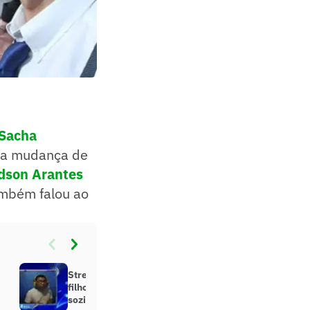
Sacha
 da mudança de
dson Arantes
ambém falou ao
Streamer é banido do Twitch após
filho de quatro anos aparecer
sozinho em live