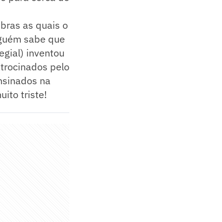
bras as quais o
inguém sabe que
egial) inventou
atrocinados pelo
ensinados na
ito triste!