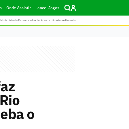
s
Onde Assistir
Lance! Jogos
Ministério da Fazenda adverte: Aposta não é investimento
faz
 Rio
ceba o