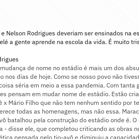
o e Nelson Rodrigues deveriam ser ensinados na es
elé a gente aprende na escola da vida. É muito tris
drigues
l mudança de nome no estádio é mais um dos abs
o nos dias de hoje. Como se nosso povo não tive
 coisa séria em meio a essa pandemia. Com tanta 
eles pensam em mudar nome de estádio. Estão cr
é x Mário Filho que não tem nenhum sentido por t
 merece todas as homenagens, mas não essa. Marac
avô batalhou pela construção do estádio onde é. O
- disse ele, que completou criticando as obras n
ética pensada pelo tio-avô e diminuiu a capacida