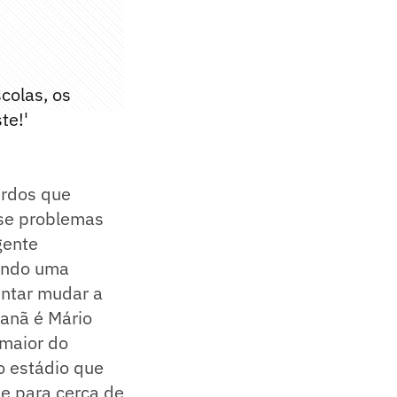
colas, os
te!'
urdos que
sse problemas
gente
iando uma
entar mudar a
anã é Mário
 maior do
o estádio que
de para cerca de