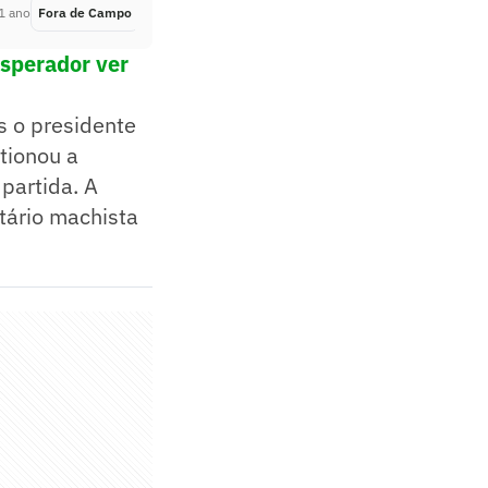
1 ano
Fora de Campo
Há 1 ano
esperador ver
s o presidente
stionou a
partida. A
ntário machista