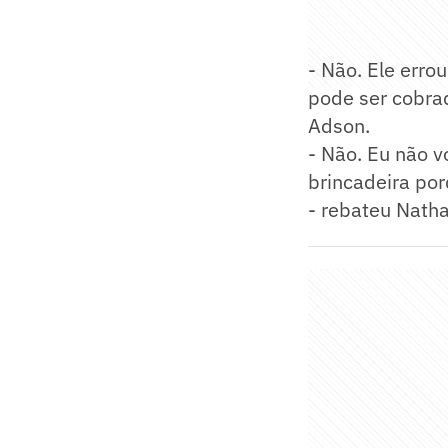
- Não. Ele erro
pode ser cobrad
Adson.
- Não. Eu não v
brincadeira por
- rebateu Natha