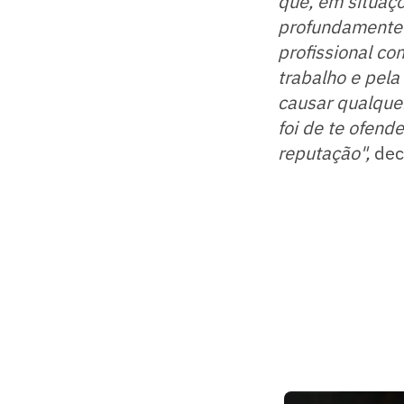
que, em situaç
profundamente s
profissional co
trabalho e pela
causar qualque
foi de te ofende
reputação",
dec