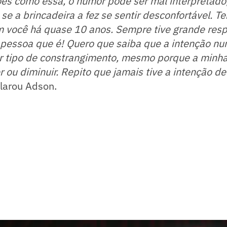
ões como essa, o humor pode ser mal interpretado
e a brincadeira a fez se sentir desconfortável. T
m você há quase 10 anos. Sempre tive grande resp
 pessoa que é! Quero que saiba que a intenção nun
r tipo de constrangimento, mesmo porque a minha
r ou diminuir. Repito que jamais tive a intenção de
larou Adson.