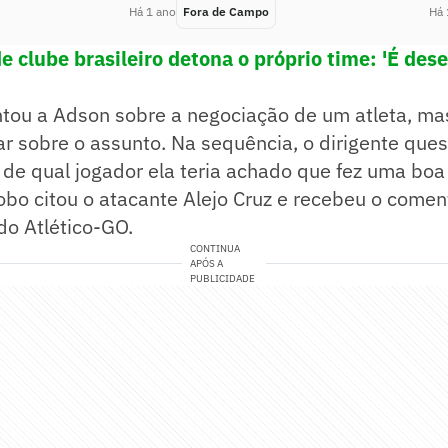
Há 1 ano
Fora de Campo
Há 
e clube brasileiro detona o próprio time: 'É des
ntou a Adson sobre a negociação de um atleta, ma
lar sobre o assunto. Na sequência, o dirigente que
 de qual jogador ela teria achado que fez uma boa 
lobo citou o atacante Alejo Cruz e recebeu o come
do Atlético-GO.
CONTINUA
APÓS A
PUBLICIDADE