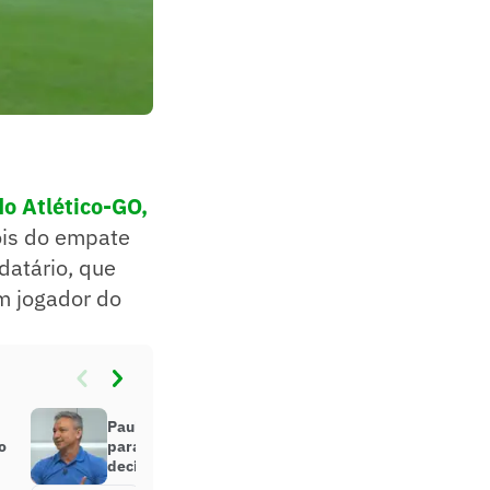
do Atlético-GO,
ois do empate
datário, que
m jogador do
Paulo Nunes revela três propostas
o
para deixar a Globo e toma
decisão; confira