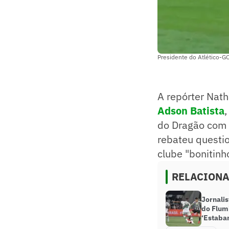
Presidente do Atlético-G
A repórter Nath
Adson Batista
do Dragão com o
rebateu questio
clube "bonitinho
RELACION
Jornalis
do Flum
‘Estaba