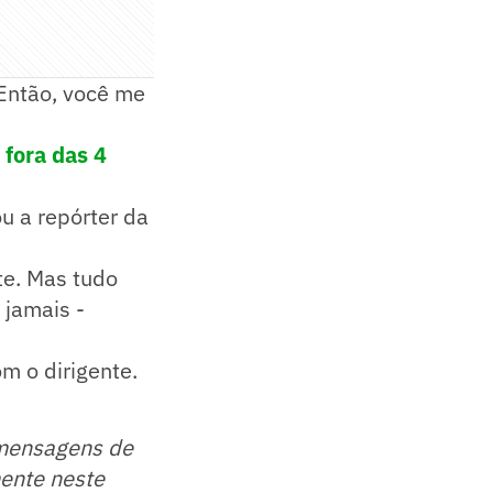
 Então, você me
 fora das 4
u a repórter da
te. Mas tudo
 jamais -
m o dirigente.
 mensagens de
mente neste