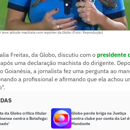
O teve atitude machista com repórter da Globo (Foto: Reprodução)
alia Freitas, da Globo, discutiu com o
presidente 
, após uma declaração machista do dirigente. Dep
 Goianésia, a jornalista fez uma pergunta ao man
nando a profissional e afirmando que ela achou u
".
ADAS
ta da Globo critica titular
Globo perde briga na Justiça
inense contra o Botafogo:
contra clube por conta da Lei d
nado’
Mandante