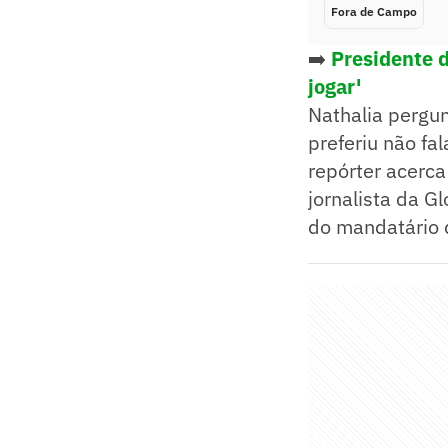
Fora de Campo
➡️
Presidente d
jogar'
Nathalia pergu
preferiu não fa
repórter acerca
jornalista da G
do mandatário 