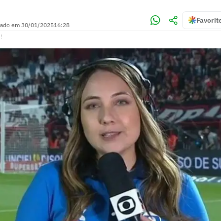
Favorit
zado em
30/01/2025
16:28
!