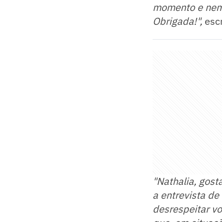
momento e nem f
Obrigada!",
escr
"Nathalia, gost
a entrevista d
desrespeitar vo