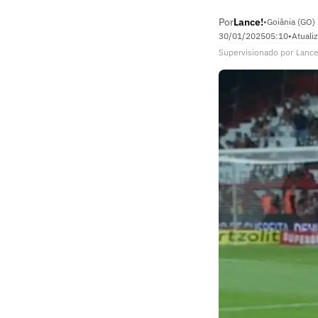
Por
Lance!
•
Goiânia (GO)
30/01/2025
05:10
•
Atuali
Supervisionado
por
Lance