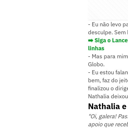
- Eu não levo p
desculpe. Sem b
➡️ Siga o Lanc
linhas
- Mas para mim 
Globo.
- Eu estou fala
bem, faz do jeit
finalizou o dirig
Nathalia deixou
Nathalia 
"Oi, galera! Pa
apoio que rece