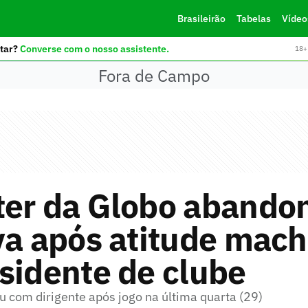
Brasileirão
Tabelas
Vídeo
tar?
Converse com o nosso assistente.
18+ 
Fora de Campo
ter da Globo abando
va após atitude mach
sidente de clube
iu com dirigente após jogo na última quarta (29)