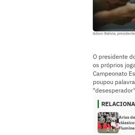
Adson Batista, presidente
O presidente do
os próprios jo
Campeonato Est
poupou palavras
"desesperador"
RELACION
Arias d
clássico
Flumine