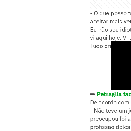
- O que posso f
aceitar mais ver
Eu não sou idio
vi aqui hoje. V
Tudo errado - c
➡️
Petraglia fa
De acordo com o
- Não teve um 
preocupou foi a
profissão deles