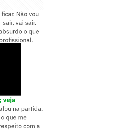
 ficar. Não vou
air, vai sair.
m absurdo o que
profissional.
; veja
fou na partida.
E o que me
 respeito com a