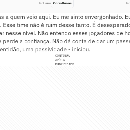
Há 1 ano
Corinthians
Há 
as a quem veio aqui. Eu me sinto envergonhado. E
 Esse time não é ruim desse tanto. É desesperado
ar nesse nível. Não entendo esses jogadores de h
e perde a confiança. Não dá conta de dar um pass
entidão, uma passividade - iniciou.
CONTINUA
APÓS A
PUBLICIDADE