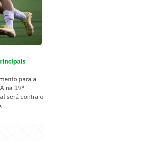
rincipais
amento para a
 A na 19ª
l será contra o
.