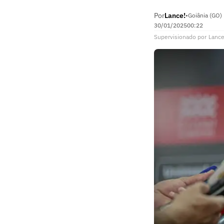
Por
Lance!
•
Goiânia (GO)
30/01/2025
00:22
Supervisionado
por
Lance