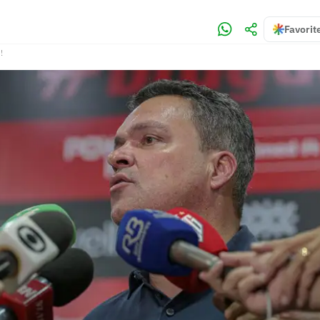
Favorit
!