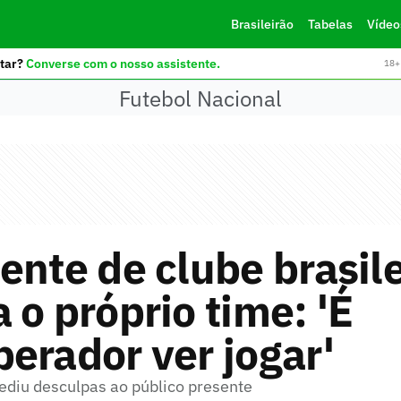
Brasileirão
Tabelas
Vídeo
tar?
Converse com o nosso assistente.
18+ 
Futebol Nacional
ente de clube brasile
 o próprio time: 'É
erador ver jogar'
pediu desculpas ao público presente