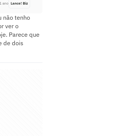
1 ano
Lance! Biz
Há 1 ano
u não tenho
r ver o
oje. Parece que
e de dois