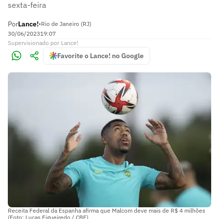
sexta-feira
Por
Lance!
•
Rio de Janeiro (RJ)
30/06/2023
19:07
Supervisionado
por
Lance!
Favorite o Lance! no Google
Receita Federal da Espanha afirma que Malcom deve mais de R$ 4 milhões
(Foto: Lucas Figueiredo / CBF)