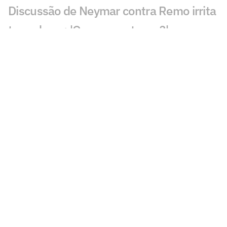
Discussão de Neymar contra Remo irrita
torcedores: 'O que aconteceu?'
Roberto Carlos se declara a rival do
Palmeiras após polêmica
Fluminense x Vasco: vidente prevê jogo
difícil no clássico carioca
Ex-árbitro vê Remo prejudicado contra o
Santos: 'Errou'
Gol perdido por Neymar em Remo x
Santos viraliza: 'Meu Deus'
Lance de Gabigol em Remo x Santos
chama atenção: 'Inexplicável'