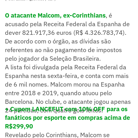
O atacante Malcom, ex-Corinthians
, é
acusado pela Receita Federal da Espanha de
dever 821.917,36 euros (R$ 4.326.783,74).
De acordo com o órgão, as dívidas são
referentes ao não pagamento de impostos
pelo jogador da Seleção Brasileira.
A lista foi divulgada pela Receita Federal da
Espanha nesta sexta-feira, e conta com mais
de 6 mil nomes. Malcom morou na Espanha
entre 2018 e 2019, quando atuou pelo
Barcelona. No clube, o atacante jogou apenas
+ Cupom LANCEFUT com 10% OFF para os
24 partidas, com quatro gols feitos.
fanáticos por esporte em compras acima de
R$299,90
Revelado pelo Corinthians, Malcom se