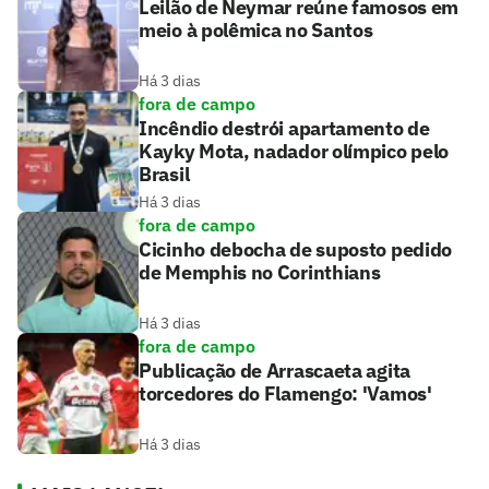
Leilão de Neymar reúne famosos em
meio à polêmica no Santos
Há 3 dias
fora de campo
Incêndio destrói apartamento de
Kayky Mota, nadador olímpico pelo
Brasil
Há 3 dias
fora de campo
Cicinho debocha de suposto pedido
de Memphis no Corinthians
Há 3 dias
fora de campo
Publicação de Arrascaeta agita
torcedores do Flamengo: 'Vamos'
Há 3 dias