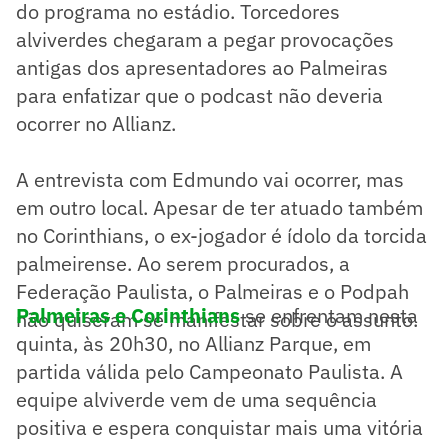
do programa no estádio. Torcedores
alviverdes chegaram a pegar provocações
antigas dos apresentadores ao Palmeiras
para enfatizar que o podcast não deveria
ocorrer no Allianz.
A entrevista com Edmundo vai ocorrer, mas
em outro local. Apesar de ter atuado também
no Corinthians, o ex-jogador é ídolo da torcida
palmeirense. Ao serem procurados, a
Federação Paulista, o Palmeiras e o Podpah
Palmeiras e Corinthians
se enfrentam nesta
não quiseram se manifestar sobre o assunto.
quinta, às 20h30, no Allianz Parque, em
partida válida pelo Campeonato Paulista. A
equipe alviverde vem de uma sequência
positiva e espera conquistar mais uma vitória