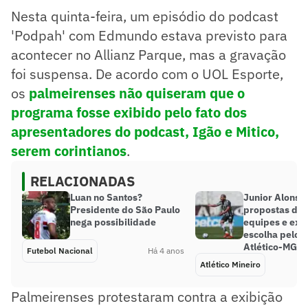
Nesta quinta-feira, um episódio do podcast
'Podpah' com Edmundo estava previsto para
acontecer no Allianz Parque, mas a gravação
foi suspensa. De acordo com o UOL Esporte,
os
palmeirenses não quiseram que o
programa fosse exibido pelo fato dos
apresentadores do podcast, Igão e Mitico,
serem corintianos
.
RELACIONADAS
Luan no Santos?
Junior Alonso
Presidente do São Paulo
propostas de 
nega possibilidade
equipes e exp
escolha pelo r
Atlético-MG
Futebol Nacional
Há 4 anos
Atlético Mineiro
Palmeirenses protestaram contra a exibição