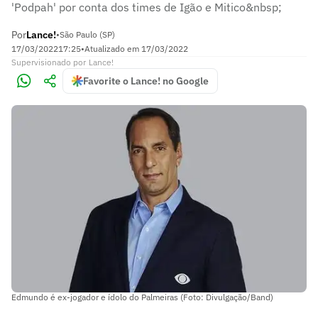
'Podpah' por conta dos times de Igão e Mitico&nbsp;
Por
Lance!
•
São Paulo (SP)
17/03/2022
17:25
•
Atualizado em
17/03/2022
Supervisionado
por
Lance!
Favorite o Lance! no Google
Edmundo é ex-jogador e ídolo do Palmeiras (Foto: Divulgação/Band)