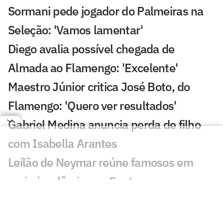
Sormani pede jogador do Palmeiras na
Seleção: 'Vamos lamentar'
Diego avalia possível chegada de
Almada ao Flamengo: 'Excelente'
Maestro Júnior critica José Boto, do
Flamengo: 'Quero ver resultados'
Gabriel Medina anuncia perda de filho
com Isabella Arantes
Leilão de Neymar reúne famosos em
meio à polêmica no Santos
Incêndio destrói apartamento de Kayky
Mota, nadador olímpico pelo Brasil