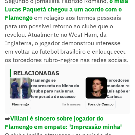
Segundo o jornalista Fabrízio Romano,
o meia
Lucas Paquetá chegou a um acordo com o
Flamengo
em relação aos termos pessoais
para um possível retorno ao clube que o
revelou. Atualmente no West Ham, da
Inglaterra, o jogador demonstrou interesse
em voltar ao futebol brasileiro e enlouqueceu
os torcedores rubro-negros nas redes sociais.
RELACIONADAS
Flamengo se
Torcedores d
reapresenta no Ninho do
mandam recado
Urubu para mais uma
Luís após emp
temporada de sucesso
Carioca
Flamengo
Há 6 meses
Fora de Campo
➡️
Villani é sincero sobre jogador do
Flamengo em empate: 'Impressão minha'