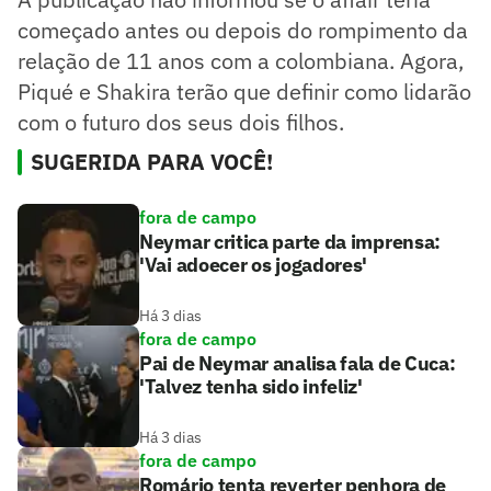
começado antes ou depois do rompimento da
relação de 11 anos com a colombiana. Agora,
Piqué e Shakira terão que definir como lidarão
com o futuro dos seus dois filhos.
SUGERIDA PARA VOCÊ!
fora de campo
Neymar critica parte da imprensa:
'Vai adoecer os jogadores'
Há 3 dias
fora de campo
Pai de Neymar analisa fala de Cuca:
'Talvez tenha sido infeliz'
Há 3 dias
fora de campo
Romário tenta reverter penhora de