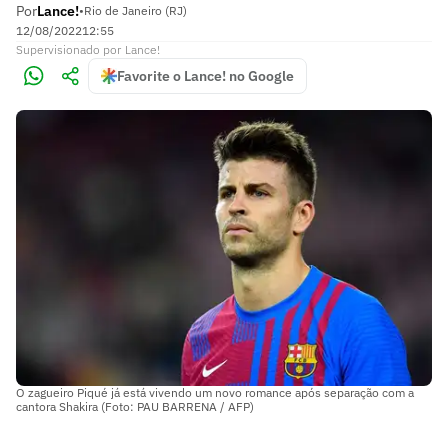
Por
Lance!
•
Rio de Janeiro (RJ)
12/08/2022
12:55
Supervisionado
por
Lance!
Favorite o Lance! no Google
O zagueiro Piqué já está vivendo um novo romance após separação com a
cantora Shakira (Foto: PAU BARRENA / AFP)