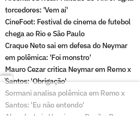
torcedores: 'Vem aí'
CineFoot: Festival de cinema de futebol
chega ao Rio e São Paulo
Craque Neto sai em defesa do Neymar
em polêmica: 'Foi monstro'
Mauro Cezar critica Neymar em Remo x
Santos: 'Obrigação'
Sormani analisa polêmica em Remo x
Santos: 'Eu não entendo'
Almada, Luiz Henrique e Danilo: Braune
é sincero sobre negociações