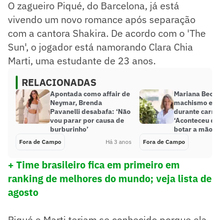
O zagueiro Piqué, do Barcelona, já está
vivendo um novo romance após separação
com a cantora Shakira. De acordo com o 'The
Sun', o jogador está namorando Clara Chia
Marti, uma estudante de 23 anos.
RELACIONADAS
Apontada como affair de
Mariana Becke
Neymar, Brenda
machismo e a
Pavanelli desabafa: ‘Não
durante carrei
vou parar por causa de
‘Aconteceu de
burburinho’
botar a mão e 
Fora de Campo
Há 3 anos
Fora de Campo
+ Time brasileiro fica em primeiro em
ranking de melhores do mundo; veja lista de
agosto
Piqué e Marti teriam se conhecido porque ela