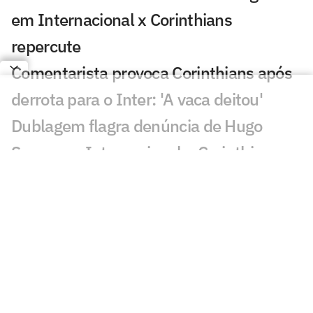
em Internacional x Corinthians
repercute
Comentarista provoca Corinthians após
derrota para o Inter: 'A vaca deitou'
Dublagem flagra denúncia de Hugo
Souza em Internacional x Corinthians
Susto de Jimmy Butler com cobra volta
a viralizar nas redes sociais
Neymar cobra ausência de brasileiros
em lista no Instagram
Vozinha desembarca para se apresentar
no Colo-Colo e viraliza: 'Impressionante'