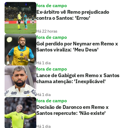
fora de campo
Ex-árbitro vê Remo prejudicado
contra o Santos: 'Errou'
Há 22 horas
fora de campo
Gol perdido por Neymar em Remo x
Santos viraliza: 'Meu Deus'
Há 1 dia
fora de campo
Lance de Gabigol em Remo x Santos
chama atenção: 'Inexplicável'
Há 1 dia
fora de campo
Decisão de Daronco em Remo x
Santos repercute: 'Não existe'
Há 1 dia