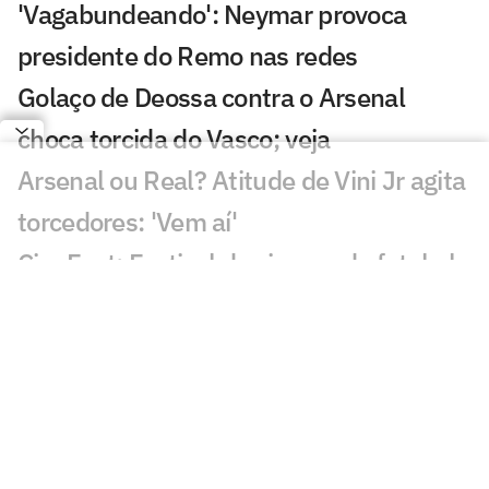
'Vagabundeando': Neymar provoca
presidente do Remo nas redes
Golaço de Deossa contra o Arsenal
choca torcida do Vasco; veja
Arsenal ou Real? Atitude de Vini Jr agita
torcedores: 'Vem aí'
CineFoot: Festival de cinema de futebol
chega ao Rio e São Paulo
Craque Neto sai em defesa do Neymar
em polêmica: 'Foi monstro'
Mauro Cezar critica Neymar em Remo x
Santos: 'Obrigação'