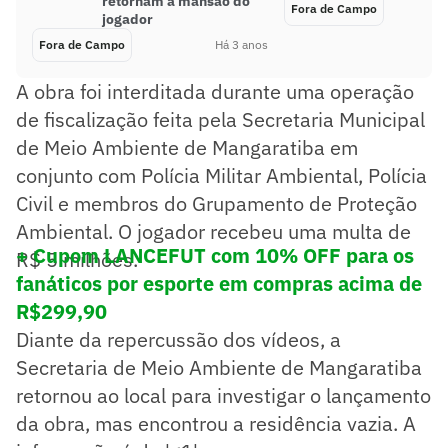
retornam à mansão do
Fora de Campo
jogador
Fora de Campo
Há 3 anos
A obra foi interditada durante uma operação
de fiscalização feita pela Secretaria Municipal
de Meio Ambiente de Mangaratiba em
conjunto com Polícia Militar Ambiental, Polícia
Civil e membros do Grupamento de Proteção
Ambiental. O jogador recebeu uma multa de
+ Cupom LANCEFUT com 10% OFF para os
R$ 5 milhões.
fanáticos por esporte em compras acima de
R$299,90
Diante da repercussão dos vídeos, a
Secretaria de Meio Ambiente de Mangaratiba
retornou ao local para investigar o lançamento
da obra, mas encontrou a residência vazia. A