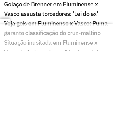
Golaço de Brenner em Fluminense x
Vasco assusta torcedores: 'Lei do ex'
Veja gols em Fluminense x Vasco: Puma
garante classificação do cruz-maltino
Situação inusitada em Fluminense x
Vasco irrita torcedores: 'Vendo nada'
Grêmio x Mirassol: especialista aponta
erro grave da arbitragem
Decisão da arbitragem em Grêmio x
Mirassol revolta: 'Absurdo'
Veja gol de Cruzeiro x Chape: Matheus
Henrique e Kaio Jorge marcam