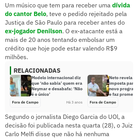
Um músico que tem para receber uma
dívida
do cantor Belo
, teve o pedido rejeitado pela
Justiça de São Paulo para receber antes do
ex-jogador Denilson
. O ex-atacante está a
mais de 20 anos tentando embolsar um
crédito que hoje pode estar valendo R$9
milhões.
RELACIONADAS
Modelo internacional diz
Neto revela c
que ‘não sabia’ quem era
imposta para
Neymar e desabafa: ‘Não
novo program
é o único’
e faz promess
Fora de Campo
Há 3 anos
Fora de Campo
Segundo o jornalista Diego Garcia do UOl, a
decisão foi publicada nesta quarta (28), o Juiz
Carlo Melfi disse que não há nenhuma