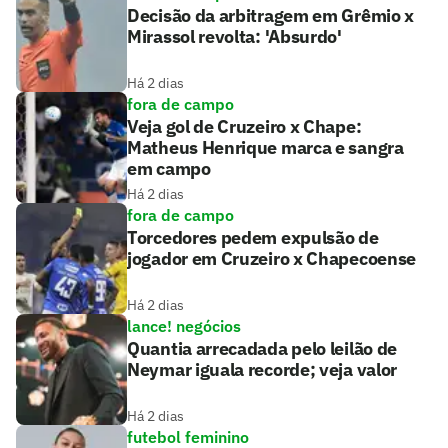
Decisão da arbitragem em Grêmio x
Mirassol revolta: 'Absurdo'
Há 2 dias
fora de campo
Veja gol de Cruzeiro x Chape:
Matheus Henrique marca e sangra
em campo
Há 2 dias
fora de campo
Torcedores pedem expulsão de
jogador em Cruzeiro x Chapecoense
Há 2 dias
lance! negócios
Quantia arrecadada pelo leilão de
Neymar iguala recorde; veja valor
Há 2 dias
futebol feminino