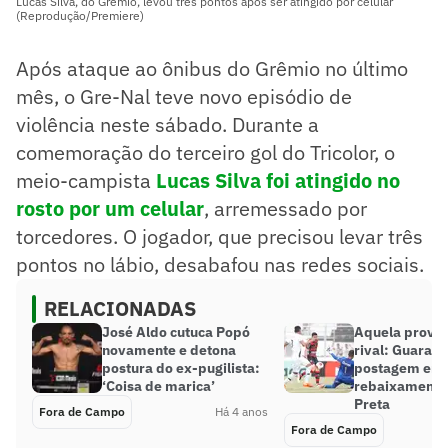
Lucas Silva, do Grêmio, levou três pontos após ser atingido por celular
(Reprodução/Premiere)
Após ataque ao ônibus do Grêmio no último
mês, o Gre-Nal teve novo episódio de
violência neste sábado. Durante a
comemoração do terceiro gol do Tricolor, o
meio-campista
Lucas Silva foi atingido no
rosto por um celular
, arremessado por
torcedores. O jogador, que precisou levar três
pontos no lábio, desabafou nas redes sociais.
RELACIONADAS
José Aldo cutuca Popó
Aquela provo
novamente e detona
rival: Guarani
postura do ex-pugilista:
postagem em 
‘Coisa de marica’
rebaixamento
Preta
Fora de Campo
Há 4 anos
Fora de Campo