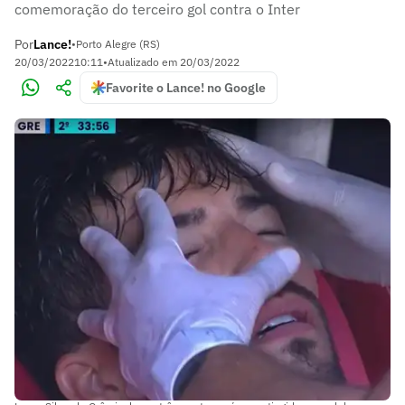
comemoração do terceiro gol contra o Inter
Por
Lance!
•
Porto Alegre (RS)
20/03/2022
10:11
•
Atualizado em
20/03/2022
Favorite o Lance! no Google