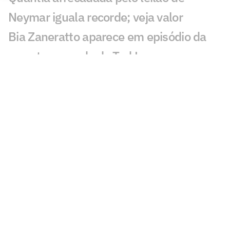
Neymar iguala recorde; veja valor
Bia Zaneratto aparece em episódio da
nova temporada de Ted Lasso
Público decidirá qual partida do
Brasileirão passará na Ge TV
Resposta de Neymar a presidente do
Remo viraliza: 'Psicológico forte'
Torcida do Corinthians reage à chegada
de Wesley ao Cruzeiro: 'Não foi'
Bárbara Coelho confia no Fluminense
contra o Vasco, mas aponta falta de