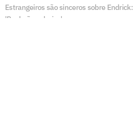
Estrangeiros são sinceros sobre Endrick:
'Real não valoriza'
Veja gols em Real Madrid x Fiorentina:
Endrick abre o placar
Recuperado de lesão, Estêvão marca e
vira assunto: 'Fez falta'
Neymar 'culpa' Gabriel Medina por gafe
em casamento
Matheuzinho, do Corinthians, revela
relação do elenco com Diniz
Inteligência artificial crava classificados
da Copa do Brasil