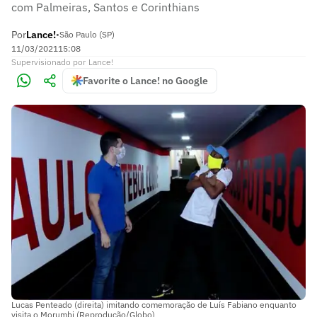
com Palmeiras, Santos e Corinthians
Por
Lance!
•
São Paulo (SP)
11/03/2021
15:08
Supervisionado
por
Lance!
Favorite o Lance! no Google
Lucas Penteado (direita) imitando comemoração de Luís Fabiano enquanto
visita o Morumbi (Reprodução/Globo)