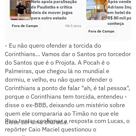
Neto apoia paralisação
Após vender 
do Paulistão e critica
Adriano Impe
ideia de mover jogos
em hotel de lu
para outro estado
R$ 80 mil por
conheça
Fora de Campo
Há 5 anos
Fora de Campo
- Eu não quero ofender a torcida do
Corinthians... Vamos dar o Santos pro torcedor
do Santos que é o Projota. A Pocah é o
Palmeiras, que chegou lá no mundial e
dormiu, e velho, eu não quero ofender o
Corinthians a ponto de falar "ah, é tal pessoa",
porque o Corinthians tem torcida, entendeu -
disse o ex-BBB, deixando um mistério sobre
quem ele compararia ao Timão no que ele
Para tentar confirmar a resposta com Lucas, o
disse ser uma charada.
repórter Caio Maciel questionou o