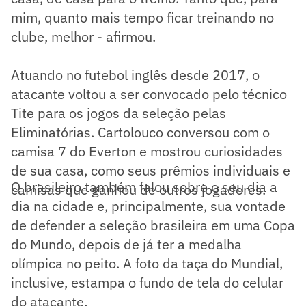
mim, quanto mais tempo ficar treinando no
clube, melhor - afirmou.
Atuando no futebol inglês desde 2017, o
atacante voltou a ser convocado pelo técnico
Tite para os jogos da seleção pelas
Eliminatórias. Cartolouco conversou com o
camisa 7 do Everton e mostrou curiosidades
de sua casa, como seus prêmios individuais e
O brasileiro também falou sobre o seu dia a
camisas que ganhou de outros jogadores.
dia na cidade e, principalmente, sua vontade
de defender a seleção brasileira em uma Copa
do Mundo, depois de já ter a medalha
olímpica no peito. A foto da taça do Mundial,
inclusive, estampa o fundo de tela do celular
do atacante.