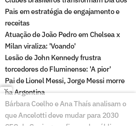
Pais em estratégia de engajamento e
receitas
Atuação de João Pedro em Chelsea x
Milan viraliza: 'Voando'
Lesão de John Kennedy frustra
torcedores do Fluminense: 'A pior'
Pai de Lionel Messi, Jorge Messi morre
na Argentina
Bárbara Coelho e Ana Thaís analisam o
que Ancelotti deve mudar para 2030
CEO da Genius: confiança do público no