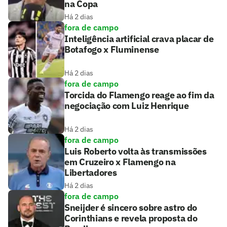
na Copa
Há 2 dias
fora de campo
Inteligência artificial crava placar de
Botafogo x Fluminense
Há 2 dias
fora de campo
Torcida do Flamengo reage ao fim da
negociação com Luiz Henrique
Há 2 dias
fora de campo
Luis Roberto volta às transmissões
em Cruzeiro x Flamengo na
Libertadores
Há 2 dias
fora de campo
Sneijder é sincero sobre astro do
Corinthians e revela proposta do