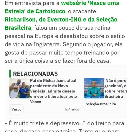
Em entrevista para a
websérie 'Nasce uma
Estrela' de Cartolouco
, o atacante
Richarlison, do Everton-ING e da Seleção
Brasileira
, falou um pouco de sua rotina
pessoal na Europa e desabafou sobre o estilo
de vida na Inglaterra. Segundo o jogador, ele
gosta de passar muito tempo treinando por
ser a única coisa a se fazer fora de casa.
RELACIONADAS
Pai de Richarlison, atual
‘Não é porque 
presidente do Nova
gracinha’, diz
Venécia, admite desejo
sobre retorno
em ver o filho atuar pelo
Brasileira
Vasco
Seleção Brasileira
Vasco
Há 4 anos
- É muito triste e depressivo. É do treino para
casa, de casa para o treino. Tanto que, para