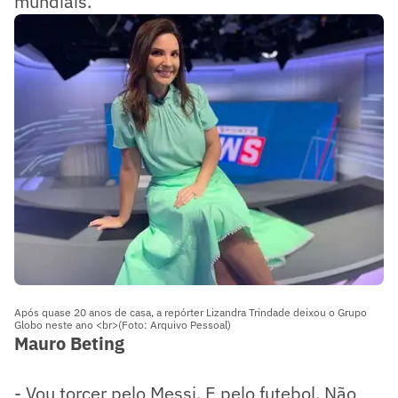
mundiais.
Após quase 20 anos de casa, a repórter Lizandra Trindade deixou o Grupo
Globo neste ano <br>(Foto: Arquivo Pessoal)
Mauro Beting
- Vou torcer pelo Messi. E pelo futebol. Não