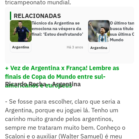
tricampeonato mundial.
RELACIONADAS
Técnico da Argentina se
O último tango
emociona na véspera da
busca título i
final: ‘Estou desfrutando’
sua última Co
Mundo
Argentina
Há 3 anos
Argentina
+ Vez de Argentina x França! Lembre as
finais de Copa do Mundo entre sul-
Ricardo Rocha - Argentina
americanos e europeus
- Se fosse para escolher, claro que seria a
Argentina, porque eu joguei lá. Tenho um
carinho muito grande pelos argentinos,
sempre me trataram muito bem. Conheço o
Scaloni e o auxiliar (Walter Samuel) é meu