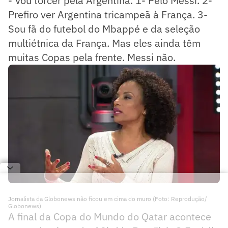
- Vou torcer pela Argentina. 1- Pelo Messi. 2-
Prefiro ver Argentina tricampeã à França. 3-
Sou fã do futebol do Mbappé e da seleção
multiétnica da França. Mas eles ainda têm
muitas Copas pela frente. Messi não.
Jornalista da Globonews não ficou em cima do muro (Foto: Reprodução/
Globonews)
A final da Copa do Mundo do Qatar acontece