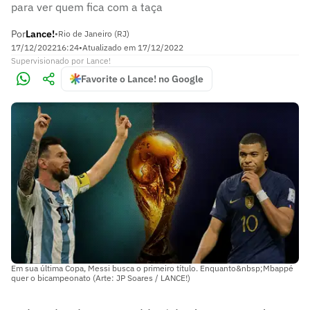
para ver quem fica com a taça
Por
Lance!
•
Rio de Janeiro (RJ)
17/12/2022
16:24
•
Atualizado em
17/12/2022
Supervisionado
por
Lance!
Favorite o Lance! no Google
Em sua última Copa, Messi busca o primeiro título. Enquanto&nbsp;Mbappé
quer o bicampeonato (Arte: JP Soares / LANCE!)