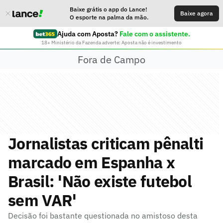
Baixe grátis o app do Lance!
Baixe agora
O esporte na palma da mão.
Ajuda com Aposta?
Fale com o assistente.
18+ Ministério da Fazenda adverte: Aposta não é investimento
Fora de Campo
Jornalistas criticam pênalti
marcado em Espanha x
Brasil: 'Não existe futebol
sem VAR'
Decisão foi bastante questionada no amistoso desta