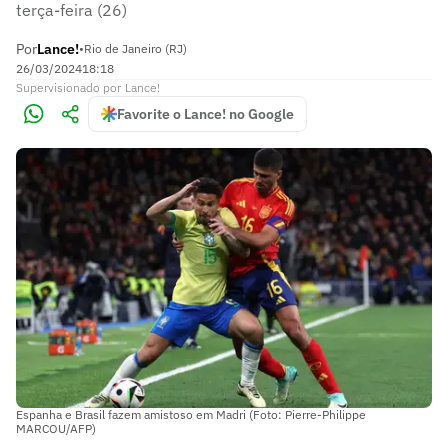
terça-feira (26)
Por
Lance!
•
Rio de Janeiro (RJ)
26/03/2024
18:18
Supervisionado
por
Lance!
Favorite o Lance! no Google
Espanha e Brasil fazem amistoso em Madri (Foto: Pierre-Philippe
MARCOU/AFP)