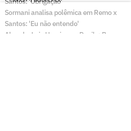
Santos: 'Obrigação'
Sormani analisa polêmica em Remo x
Santos: 'Eu não entendo'
Almada, Luiz Henrique e Danilo: Braune
é sincero sobre negociações
Patrocinador do Corinthians negocia
transmissão de torneio
Goiás comete gafe nas redes sociais em
post para ídolo
Europeus reagem a Estevão em Chelsea
x Juventus: 'Precisa'
Veja gol em Chelsea x Juventus: Edon