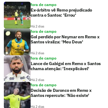
fora de campo
Ex-árbitro vê Remo prejudicado
contra o Santos: 'Errou'
Há 2 dias
fora de campo
Gol perdido por Neymar em Remo x
Santos viraliza: 'Meu Deus'
Há 2 dias
fora de campo
Lance de Gabigol em Remo x Santos
chama atenção: 'Inexplicável'
Há 2 dias
fora de campo
Decisão de Daronco em Remo x
Santos repercute: 'Não existe'
Há 2 dias