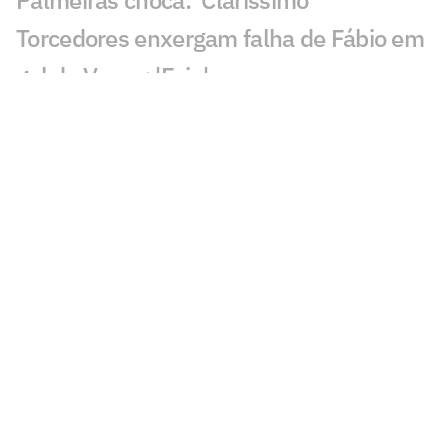
Torcedores enxergam falha de Fábio em
gol do Vasco: 'Feia'
Golaço de Brenner em Fluminense x
Vasco assusta torcedores: 'Lei do ex'
Veja gols em Fluminense x Vasco: Puma
garante classificação do cruz-maltino
Situação inusitada em Fluminense x
Vasco irrita torcedores: 'Vendo nada'
Grêmio x Mirassol: especialista aponta
erro grave da arbitragem
Decisão da arbitragem em Grêmio x