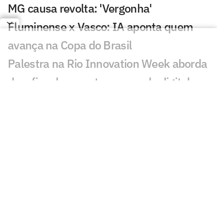
MG causa revolta: 'Vergonha'
Fluminense x Vasco: IA aponta quem
avança na Copa do Brasil
Palestra na Rio Innovation Week aborda
desafios do esporte no mundo digital
Sormani pede jogador do Palmeiras na
Seleção: 'Vamos lamentar'
Diego avalia possível chegada de
Almada ao Flamengo: 'Excelente'
Maestro Júnior critica José Boto, do
Flamengo: 'Quero ver resultados'
Gabriel Medina anuncia perda de filho