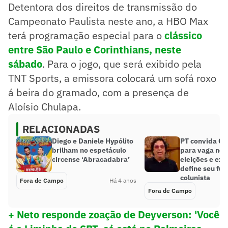
Detentora dos direitos de transmissão do
Campeonato Paulista neste ano, a HBO Max
terá programação especial para o
clássico
entre São Paulo e Corinthians, neste
sábado
. Para o jogo, que será exibido pela
TNT Sports, a emissora colocará um sofá roxo
á beira do gramado, com a presença de
Aloísio Chulapa.
RELACIONADAS
Diego e Daniele Hypólito
PT convida C
brilham no espetáculo
para vaga no 
circense ‘Abracadabra’
eleições e ex-
define seu fut
colunista
Fora de Campo
Há 4 anos
Fora de Campo
+ Neto responde zoação de Deyverson: 'Você