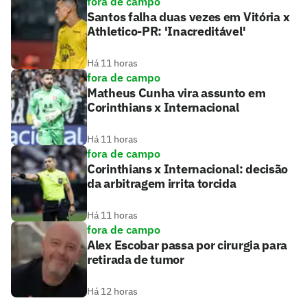
fora de campo
Santos falha duas vezes em Vitória x
Athletico-PR: 'Inacreditável'
Há 11 horas
fora de campo
Matheus Cunha vira assunto em
Corinthians x Internacional
Há 11 horas
fora de campo
Corinthians x Internacional: decisão
da arbitragem irrita torcida
Há 11 horas
fora de campo
Alex Escobar passa por cirurgia para
retirada de tumor
Há 12 horas