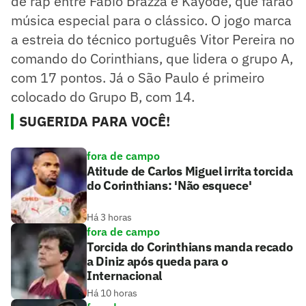
de rap entre Fabio Brazza e Kayode, que farão
música especial para o clássico. O jogo marca
a estreia do técnico português Vitor Pereira no
comando do Corinthians, que lidera o grupo A,
com 17 pontos. Já o São Paulo é primeiro
colocado do Grupo B, com 14.
SUGERIDA PARA VOCÊ!
fora de campo
Atitude de Carlos Miguel irrita torcida
do Corinthians: 'Não esquece'
Há 3 horas
fora de campo
Torcida do Corinthians manda recado
a Diniz após queda para o
Internacional
Há 10 horas