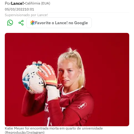
Por
Lance!
•
Califórnia (EUA)
05/03/2022
10:01
Supervisionado
por
Lance!
Favorite o Lance! no Google
Katie Meyer foi encontrada morta em quarto de universidade
(Reprodução/Instagram)