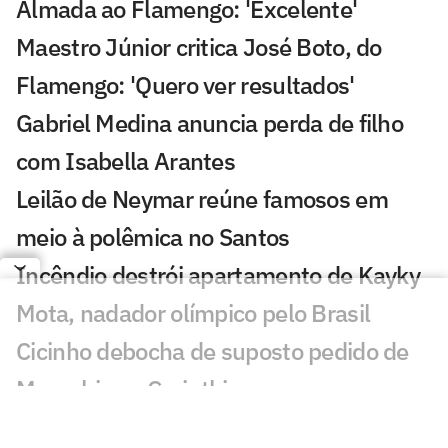
Almada ao Flamengo: 'Excelente'
Maestro Júnior critica José Boto, do
Flamengo: 'Quero ver resultados'
Gabriel Medina anuncia perda de filho
com Isabella Arantes
Leilão de Neymar reúne famosos em
meio à polêmica no Santos
Incêndio destrói apartamento de Kayky
Mota, nadador olímpico pelo Brasil
Cicinho debocha de suposto pedido de
Memphis no Corinthians
Publicação de Arrascaeta agita