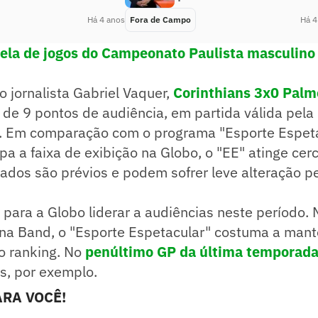
Há 4 anos
Fora de Campo
Há 4
bela de jogos do Campeonato Paulista masculino
 jornalista Gabriel Vaquer,
Corinthians 3x0 Palm
de 9 pontos de audiência, em partida válida pel
a. Em comparação com o programa "Esporte Espeta
a a faixa de exibição na Globo, o "EE" atinge cer
dos são prévios e podem sofrer leve alteração pe
 para a Globo liderar a audiências neste período
na Band, o "Esporte Espetacular" costuma a mant
o ranking. No
penúltimo GP da última temporad
os, por exemplo.
RA VOCÊ!