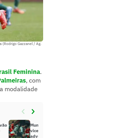
a (Rodrigo Gazzanel / Ag.
rasil Feminina
.
Palmeiras
, com
 da modalidade
lvão
Mundial de Clubes coloca Band na
e
vice-liderança em audiência com
adversário do Palmeiras