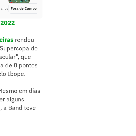
 anos
Fora de Campo
Há 4 anos
 2022
eiras
rendeu
a Supercopa do
cular", que
ca de 8 pontos
lo Ibope.
. Mesmo em dias
er alguns
a
, a Band teve