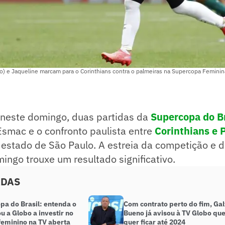
oto) e Jaqueline marcam para o Corinthians contra o palmeiras na Supercopa Feminin
, neste domingo, duas partidas da
Supercopa do B
smac e o confronto paulista entre
Corinthians e 
o estado de São Paulo. A estreia da competição e
ingo trouxe um resultado significativo.
ADAS
pa do Brasil: entenda o
Com contrato perto do fim, Ga
u a Globo a investir no
Bueno já avisou à TV Globo qu
feminino na TV aberta
quer ficar até 2024