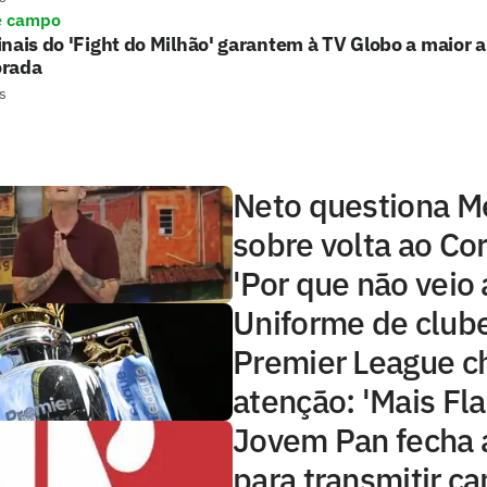
e campo
nais do 'Fight do Milhão' garantem à TV Globo a maior 
rada
s
Neto questiona 
sobre volta ao Cor
'Por que não veio 
Uniforme de club
Premier League 
atenção: 'Mais Fl
Jovem Pan fecha 
para transmitir 