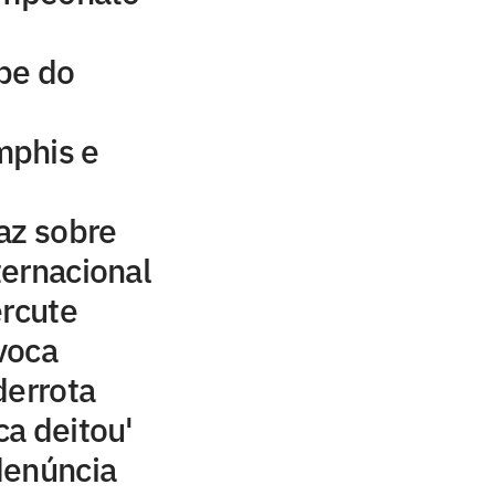
be do
mphis e
az sobre
ernacional
ercute
voca
derrota
ca deitou'
denúncia