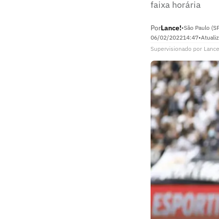
faixa horária
Por
Lance!
•
São Paulo (S
06/02/2022
14:47
•
Atuali
Supervisionado
por
Lance