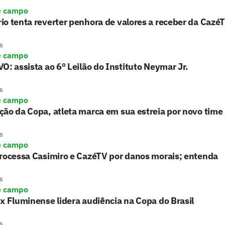
e campo
o tenta reverter penhora de valores a receber da Cazé
s
e campo
O: assista ao 6º Leilão do Instituto Neymar Jr.
s
e campo
ão da Copa, atleta marca em sua estreia por novo time
s
e campo
processa Casimiro e CazéTV por danos morais; entenda
s
e campo
x Fluminense lidera audiência na Copa do Brasil
s