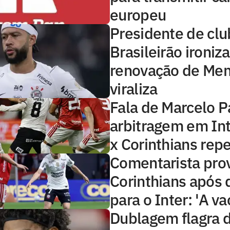
europeu
Presidente de clu
Brasileirão ironiza
renovação de Me
viraliza
Fala de Marcelo P
arbitragem em Int
x Corinthians rep
Comentarista pro
Corinthians após 
para o Inter: 'A va
Dublagem flagra 