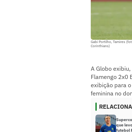
Gabi Portilho, Tamires (f
Corinthians)
A Globo exibiu
Flamengo 2x0 E
exibição para 
feminina no dom
RELACION
Superco
que levo
futebol 