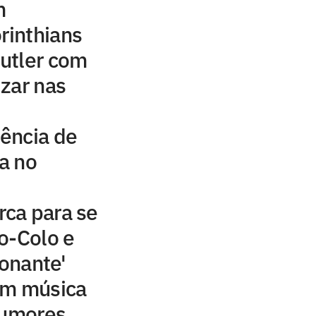
m
rinthians
utler com
izar nas
ência de
ta no
ca para se
o-Colo e
ionante'
om música
rumores