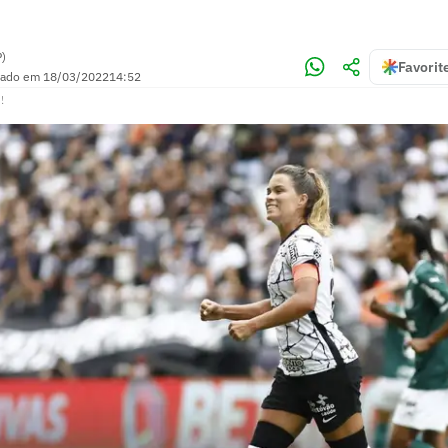
P)
Favorit
zado em
18/03/2022
14:52
!