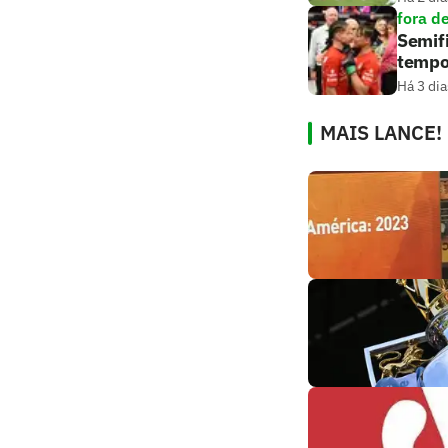
fora d
Semifi
tempo
Há 3 dia
MAIS LANCE!