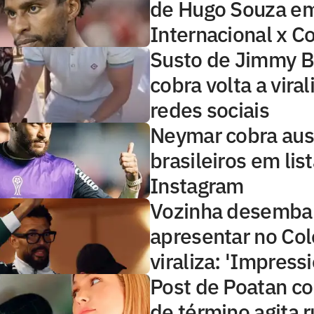
de Hugo Souza e
Internacional x Co
Susto de Jimmy B
cobra volta a viral
redes sociais
Neymar cobra aus
brasileiros em lis
Instagram
Vozinha desembar
apresentar no Col
viraliza: 'Impress
Post de Poatan c
de término agita 