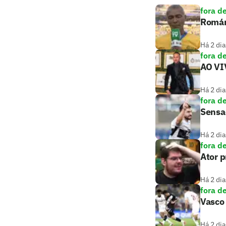
fora d
Romári
Há 2 dia
fora d
AO VIV
Há 2 dia
fora d
Sensaç
Há 2 dia
fora d
Ator 
Há 2 dia
fora d
Vasco 
Há 2 dia