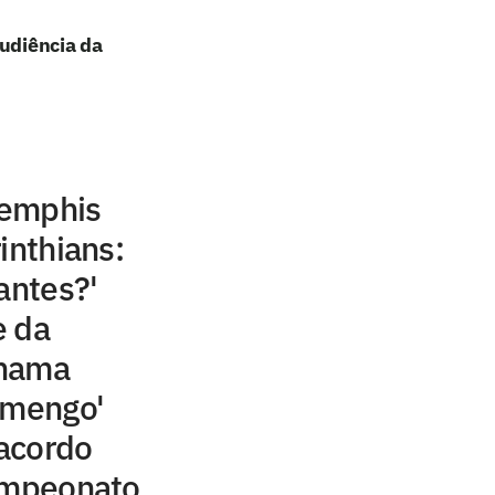
audiência da
Memphis
inthians:
antes?'
e da
chama
amengo'
acordo
campeonato