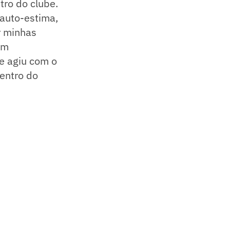
ro do clube.
 auto-estima,
r minhas
um
e agiu com o
entro do
'