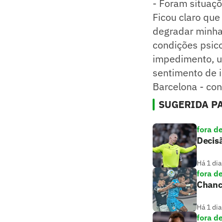
- Foram situaç
Ficou claro que
degradar minha
condições psico
impedimento, u
sentimento de 
Barcelona - conc
SUGERIDA PA
fora d
Decisã
Há 1 dia
fora d
Chance
Há 1 dia
fora d