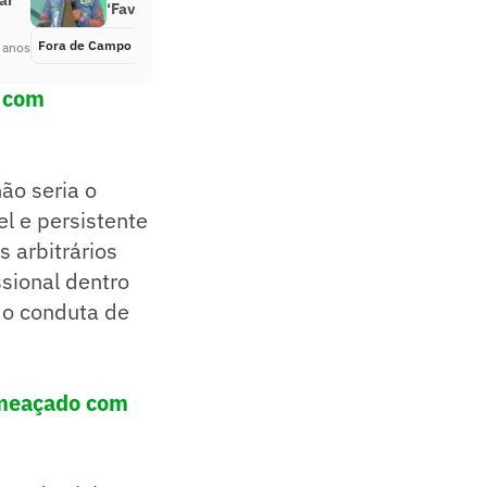
‘Favoritaço’
Fora de Campo
Há 4 anos
 anos
t com
não seria o
l e persistente
 arbitrários
ssional dentro
do conduta de
ameaçado com