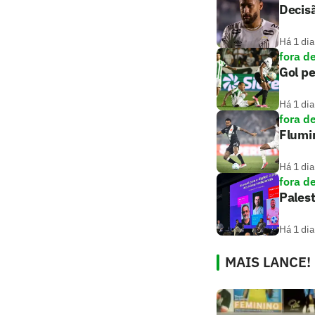
Decis
Há 1 dia
fora d
Gol pe
Há 1 dia
fora d
Flumi
Há 1 dia
fora d
Palest
Há 1 dia
MAIS LANCE!