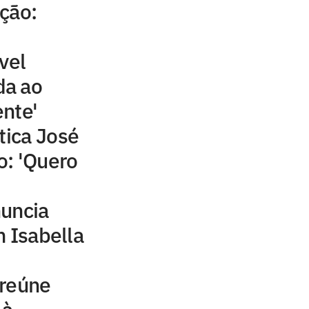
ção:
vel
da ao
nte'
tica José
o: 'Quero
nuncia
m Isabella
 reúne