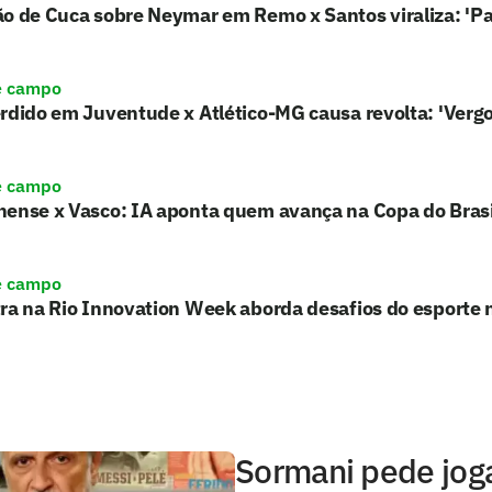
ão de Cuca sobre Neymar em Remo x Santos viraliza: 'P
e campo
rdido em Juventude x Atlético-MG causa revolta: 'Verg
e campo
nense x Vasco: IA aponta quem avança na Copa do Brasi
e campo
ra na Rio Innovation Week aborda desafios do esporte 
Sormani pede jog