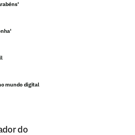
arabéns'
onha'
l
no mundo digital
ador do