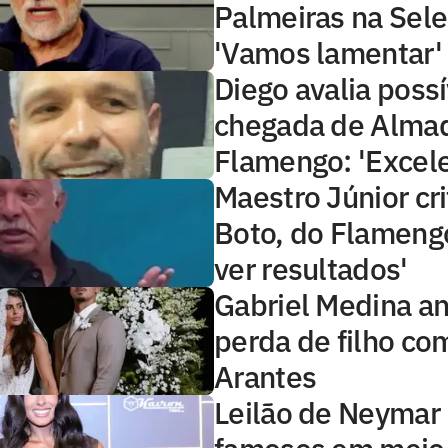
Palmeiras na Sele
'Vamos lamentar'
Diego avalia possí
chegada de Alma
Flamengo: 'Excele
Maestro Júnior cri
Boto, do Flameng
ver resultados'
Gabriel Medina a
perda de filho co
Arantes
Leilão de Neymar