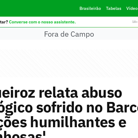
Brasileirão
Tabelas
Vídeo
tar?
Converse com o nosso assistente.
18+ 
Fora de Campo
eiroz relata abuso
ógico sofrido no Bar
ções humilhantes e
nhosas'