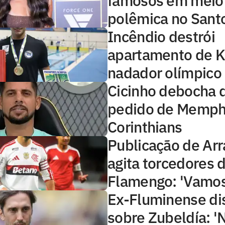
famosos em meio
polêmica no Sant
Incêndio destrói
apartamento de K
nadador olímpico 
Cicinho debocha 
pedido de Memph
Corinthians
Publicação de Arr
agita torcedores 
Flamengo: 'Vamos
Ex-Fluminense di
sobre Zubeldía: '