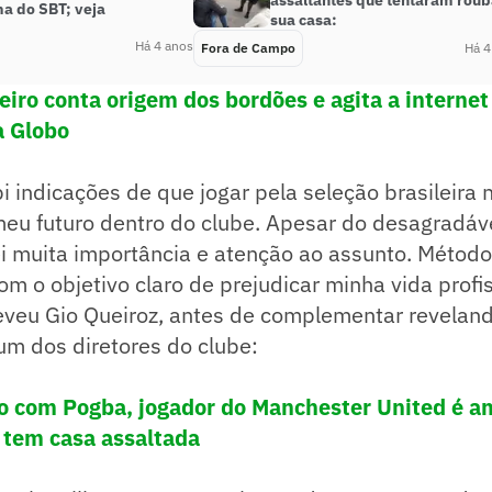
a do SBT; veja
sua casa:
Há 4 anos
Fora de Campo
Há 4
eiro conta origem dos bordões e agita a interne
a Globo
bi indicações de que jogar pela seleção brasileira 
eu futuro dentro do clube. Apesar do desagradáve
i muita importância e atenção ao assunto. Métodos
m o objetivo claro de prejudicar minha vida profi
reveu Gio Queiroz, antes de complementar revelan
 um dos diretores do clube:
io com Pogba, jogador do Manchester United é 
 tem casa assaltada