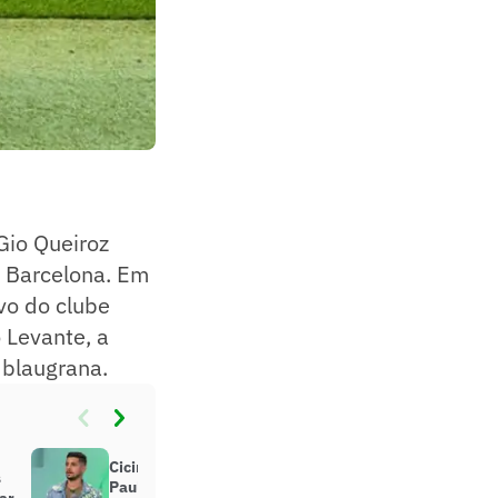
Gio Queiroz
o Barcelona. Em
vo do clube
 Levante, a
 blaugrana.
Cicinho aposta em título do São
s
Paulo contra o Palmeiras:
ar