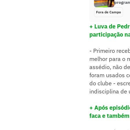
program
Fora de Campo
+ Luva de Pedr
participação n
- Primeiro rece
melhor para o m
assédio, não de
foram usados co
do clube - esc
indisciplina de
+ Após episód
faca e também