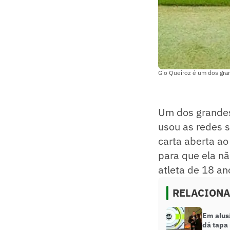
Gio Queiroz é um dos gra
Um dos grandes 
usou as redes s
carta aberta ao
para que ela nã
atleta de 18 an
RELACION
Em alusã
dá tapa