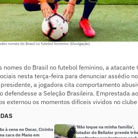
ndes nomes do Brasil no futebol feminino (Divulgação)
nomes do Brasil no futebol feminino, a atacante 
ociais nesta terça-feira para denunciar assédio n
 presidente, a jogadora cita comportamento abusi
o defendesse a Seleção Brasileira. Emprestada ao
os externou os momentos difíceis vividos no clube
ADAS
‘Não toque na minha família’,
o à cena no Oscar, Cicinho
lutador do Bellator prende trê
 na cara de Mano em
assaltantes que tentaram roub