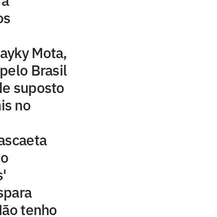
 à
os
ayky Mota,
pelo Brasil
de suposto
is no
ascaeta
do
'
spara
Não tenho