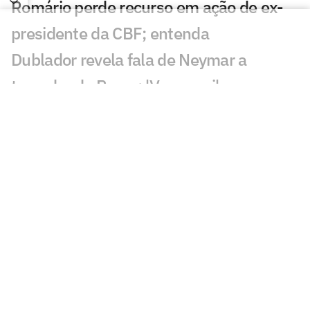
Romário perde recurso em ação de ex-
presidente da CBF; entenda
Dublador revela fala de Neymar a
torcedor do Remo: 'Vem aqui'
Santos faz publicação provocativa ao
Remo após classificação
Discussão de Neymar contra Remo irrita
torcedores: 'O que aconteceu?'
Roberto Carlos se declara a rival do
Palmeiras após polêmica
Fluminense x Vasco: vidente prevê jogo
difícil no clássico carioca