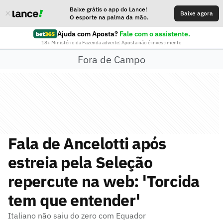
Baixe grátis o app do Lance!
Baixe agora
O esporte na palma da mão.
Ajuda com Aposta?
Fale com o assistente.
18+ Ministério da Fazenda adverte: Aposta não é investimento
Fora de Campo
Fala de Ancelotti após
estreia pela Seleção
repercute na web: 'Torcida
tem que entender'
Italiano não saiu do zero com Equador