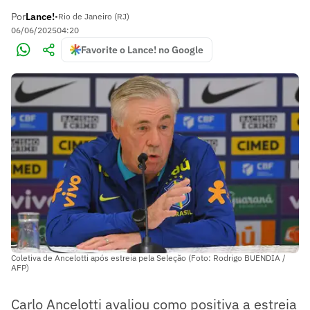
Por
Lance!
•
Rio de Janeiro (RJ)
06/06/2025
04:20
Favorite o Lance! no Google
Coletiva de Ancelotti após estreia pela Seleção (Foto: Rodrigo BUENDIA /
AFP)
Carlo Ancelotti avaliou como positiva a estreia