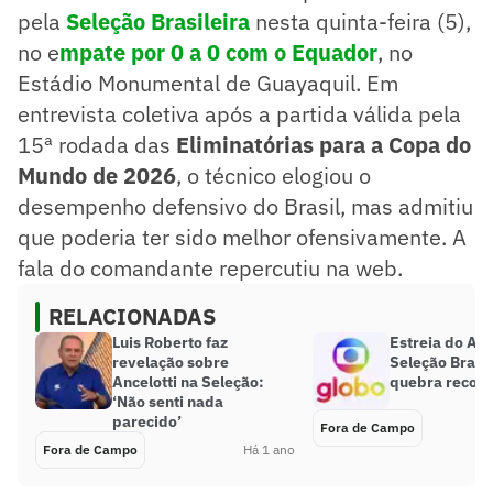
pela
Seleção Brasileira
nesta quinta-feira (5),
no e
mpate por 0 a 0 com o Equador
, no
Estádio Monumental de Guayaquil. Em
entrevista coletiva após a partida válida pela
15ª rodada das
Eliminatórias para a Copa do
Mundo de 2026
, o técnico elogiou o
desempenho defensivo do Brasil, mas admitiu
que poderia ter sido melhor ofensivamente. A
fala do comandante repercutiu na web.
RELACIONADAS
Luis Roberto faz
Estreia do Anc
revelação sobre
Seleção Brasil
Ancelotti na Seleção:
quebra record
‘Não senti nada
parecido’
Fora de Campo
Fora de Campo
Há 1 ano