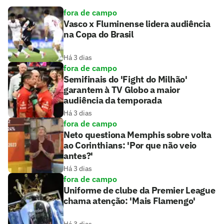
fora de campo
Vasco x Fluminense lidera audiência
na Copa do Brasil
Há 3 dias
fora de campo
Semifinais do 'Fight do Milhão'
garantem à TV Globo a maior
audiência da temporada
Há 3 dias
fora de campo
Neto questiona Memphis sobre volta
ao Corinthians: 'Por que não veio
antes?'
Há 3 dias
fora de campo
Uniforme de clube da Premier League
chama atenção: 'Mais Flamengo'
Há 3 dias