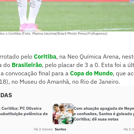
os x Coritiba (Foto: Marina Uezima/Brazil Photo Press/Folhapress)
rrotado pelo
Coritiba
, na Neo Química Arena, nes
a do
Brasileirão
, pelo placar de 3 a 0. Esta foi a ú
a convocação final para a
Copa do Mundo
, que a
18), no Museu do Amanhã, no Rio de Janeiro.
ADAS
 Coritiba: PC Oliveira
Com atuação apagada de Ney
substituição polêmica de
e confusões, Santos é goleado 
Coritiba; dê suas notas
Há 2 meses
Santos
Há 2 