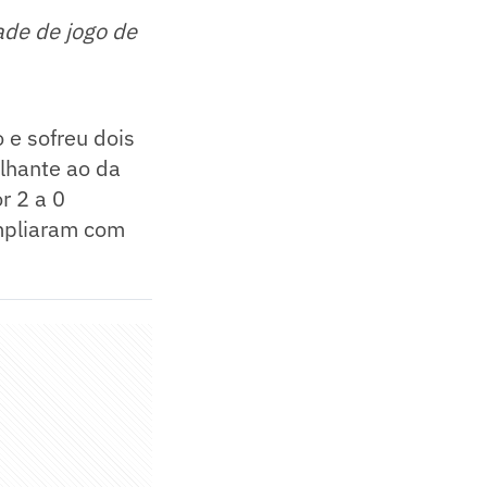
ade de jogo de
 e sofreu dois
lhante ao da
r 2 a 0
mpliaram com