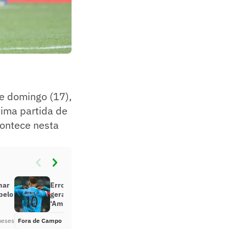
te domingo (17),
ltima partida de
contece nesta
mar
Erro grave envolvendo Neymar
pelo
gera revolta em Santos x Coritiba:
‘Amadorismo’
meses
Fora de Campo
Há 2 meses