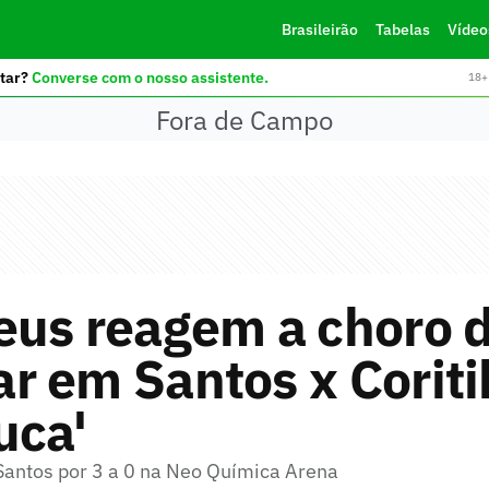
Brasileirão
Tabelas
Vídeo
tar?
Converse com o nosso assistente.
18+ 
Fora de Campo
eus reagem a choro 
 em Santos x Coriti
uca'
 Santos por 3 a 0 na Neo Química Arena