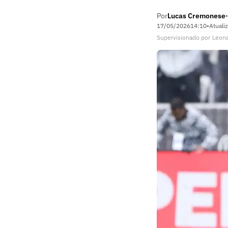
Por
Lucas Cremonese
•
17/05/2026
14:10
•
Atuali
Supervisionado
por
Leon