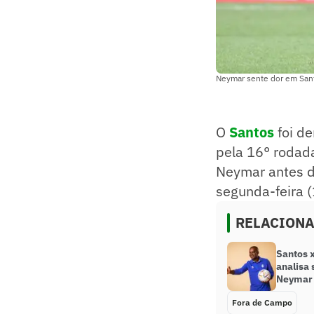
Neymar sente dor em Sant
O
Santos
foi de
pela 16° rodad
Neymar antes d
segunda-feira (
RELACION
Santos x
analisa 
Neymar
Fora de Campo