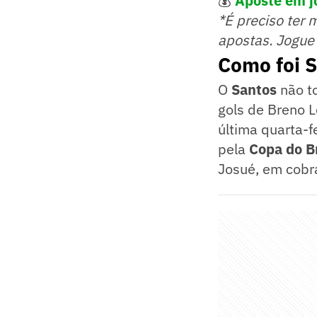
💰
Aposte em j
*É preciso ter 
apostas. Jogue
Como foi S
O
Santos
não t
gols de Breno 
última quarta-f
pela
Copa do Br
Josué, em cobra