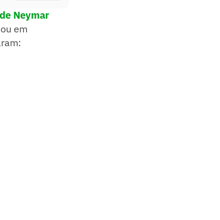
a de Neymar
bou em
aram: