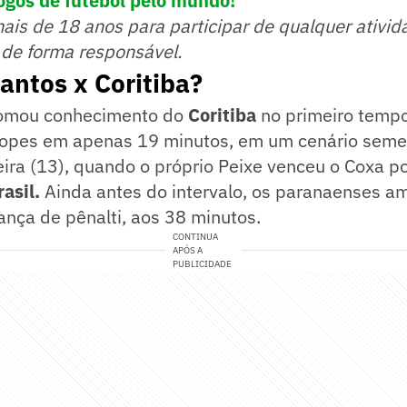
ogos de futebol pelo mundo!
mais de 18 anos para participar de qualquer ativid
 de forma responsável.
antos x Coritiba?
omou conhecimento do
Coritiba
no primeiro tempo
Lopes em apenas 19 minutos, em um cenário seme
eira (13), quando o próprio Peixe venceu o Coxa po
asil.
Ainda antes do intervalo, os paranaenses a
nça de pênalti, aos 38 minutos.
CONTINUA
APÓS A
PUBLICIDADE