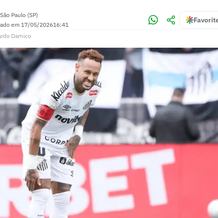
São Paulo (SP)
Favorit
zado em
17/05/2026
16:41
ardo Damico