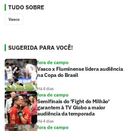
TUDO SOBRE
Vasco
SUGERIDA PARA VOCÊ!
fora de campo
Vasco x Fluminense lidera audiência
na Copa do Brasil
Há 4 dias
fora de campo
Semifinais do 'Fight do Milhão'
garantem à TV Globo a maior
audiência da temporada
Há 4 dias
fora de campo