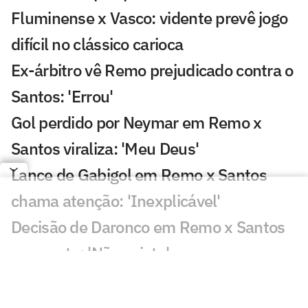
Fluminense x Vasco: vidente prevê jogo
difícil no clássico carioca
Ex-árbitro vê Remo prejudicado contra o
Santos: 'Errou'
Gol perdido por Neymar em Remo x
Santos viraliza: 'Meu Deus'
Lance de Gabigol em Remo x Santos
chama atenção: 'Inexplicável'
Decisão de Daronco em Remo x Santos
repercute: 'Não existe'
Chance perdida em Remo x Santos
viraliza: 'Mal demais'