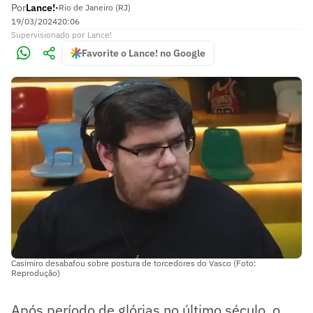
Por
Lance!
•
Rio de Janeiro (RJ)
19/03/2024
20:06
Supervisionado
por
Lance!
Favorite o Lance! no Google
Casimiro desabafou sobre postura de torcedores do Vasco (Foto:
Reprodução)
Após período de glórias no último século, o