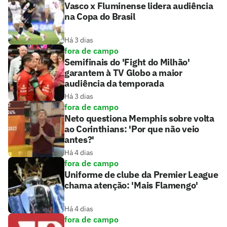
Vasco x Fluminense lidera audiência
na Copa do Brasil
Há 3 dias
fora de campo
Semifinais do 'Fight do Milhão'
garantem à TV Globo a maior
audiência da temporada
Há 3 dias
fora de campo
Neto questiona Memphis sobre volta
ao Corinthians: 'Por que não veio
antes?'
Há 4 dias
fora de campo
Uniforme de clube da Premier League
chama atenção: 'Mais Flamengo'
Há 4 dias
fora de campo