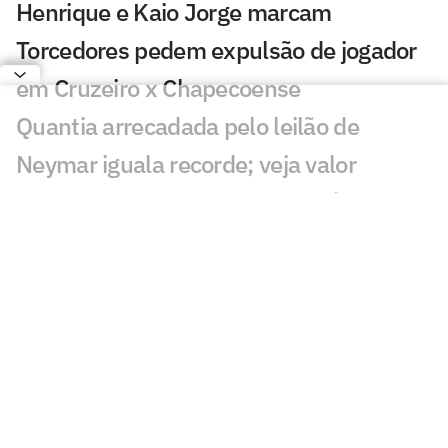
Henrique e Kaio Jorge marcam
Torcedores pedem expulsão de jogador
em Cruzeiro x Chapecoense
Quantia arrecadada pelo leilão de
Neymar iguala recorde; veja valor
Bia Zaneratto aparece em episódio da
nova temporada de Ted Lasso
Público decidirá qual partida do
Brasileirão passará na Ge TV
Resposta de Neymar a presidente do
Remo viraliza: 'Psicológico forte'
Torcida do Corinthians reage à chegada