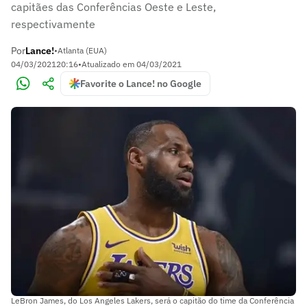
capitães das Conferências Oeste e Leste,
respectivamente
Por
Lance!
•
Atlanta (EUA)
04/03/2021
20:16
•
Atualizado em
04/03/2021
Favorite o Lance! no Google
LeBron James, do Los Angeles Lakers, será o capitão do time da Conferência