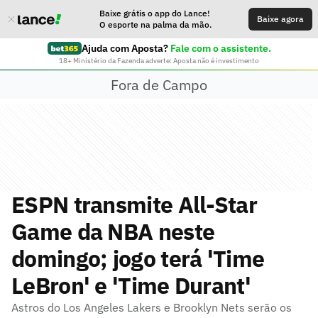
Baixe grátis o app do Lance!
Baixe agora
O esporte na palma da mão.
Ajuda com Aposta?
Fale com o assistente.
18+ Ministério da Fazenda adverte: Aposta não é investimento
Fora de Campo
ESPN transmite All-Star
Game da NBA neste
domingo; jogo terá 'Time
LeBron' e 'Time Durant'
Astros do Los Angeles Lakers e Brooklyn Nets serão os