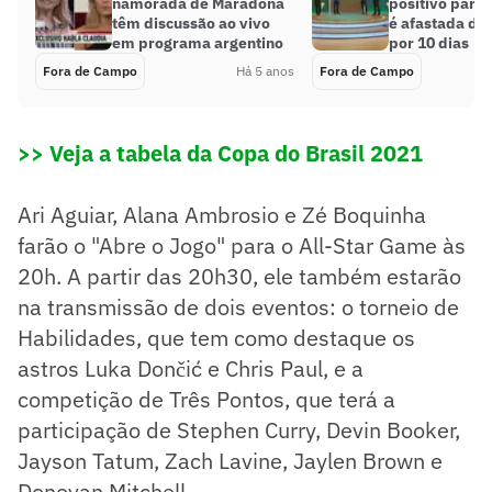
namorada de Maradona
positivo para 
têm discussão ao vivo
é afastada do
em programa argentino
por 10 dias
Fora de Campo
Há 5 anos
Fora de Campo
>> Veja a tabela da Copa do Brasil 2021
Ari Aguiar, Alana Ambrosio e Zé Boquinha
farão o "Abre o Jogo" para o All-Star Game às
20h. A partir das 20h30, ele também estarão
na transmissão de dois eventos: o torneio de
Habilidades, que tem como destaque os
astros Luka Dončić e Chris Paul, e a
competição de Três Pontos, que terá a
participação de Stephen Curry, Devin Booker,
Jayson Tatum, Zach Lavine, Jaylen Brown e
Donovan Mitchell.