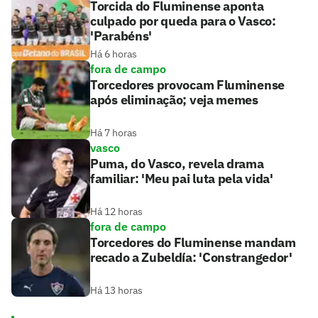
Torcida do Fluminense aponta
culpado por queda para o Vasco:
'Parabéns'
Há 6 horas
fora de campo
Torcedores provocam Fluminense
após eliminação; veja memes
Há 7 horas
vasco
Puma, do Vasco, revela drama
familiar: 'Meu pai luta pela vida'
Há 12 horas
fora de campo
Torcedores do Fluminense mandam
recado a Zubeldía: 'Constrangedor'
Há 13 horas