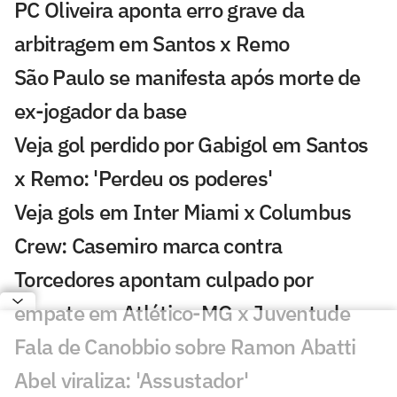
PC Oliveira aponta erro grave da
arbitragem em Santos x Remo
São Paulo se manifesta após morte de
ex-jogador da base
Veja gol perdido por Gabigol em Santos
x Remo: 'Perdeu os poderes'
Veja gols em Inter Miami x Columbus
Crew: Casemiro marca contra
Torcedores apontam culpado por
empate em Atlético-MG x Juventude
Fala de Canobbio sobre Ramon Abatti
Abel viraliza: 'Assustador'