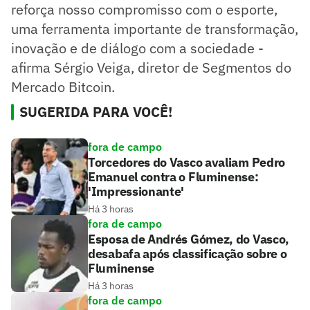
reforça nosso compromisso com o esporte,
uma ferramenta importante de transformação,
inovação e de diálogo com a sociedade -
afirma Sérgio Veiga, diretor de Segmentos do
Mercado Bitcoin.
SUGERIDA PARA VOCÊ!
fora de campo
Torcedores do Vasco avaliam Pedro
Emanuel contra o Fluminense:
'Impressionante'
Há 3 horas
fora de campo
Esposa de Andrés Gómez, do Vasco,
desabafa após classificação sobre o
Fluminense
Há 3 horas
fora de campo