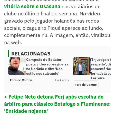
vitória sobre o Osasuna
nos vestiários do
clube no último final de semana. No vídeo
gravado pelo jogador holandês nas redes
sociais, o zagueiro Piqué aparece ao fundo,
completamente nu. A imagem, então, viralizou
na web.
RELACIONADAS
Campeão do Bellator
‘Injustiça e fa
posta vídeo sobre guerra
respeito’, diz
na Ucrânia e diz: ‘Não
comentários 
estão nos salvando’
jornalista con
Ferreira
Fora de Campo
Há 4 anos
Fora de Campo
+ Felipe Neto detona Ferj após escolha do
árbitro para clássico Botafogo x Fluminense:
'Entidade nojenta'