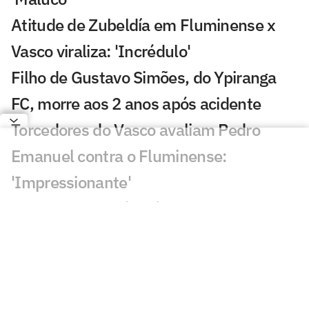
Atitude de Zubeldía em Fluminense x
Vasco viraliza: 'Incrédulo'
Filho de Gustavo Simões, do Ypiranga
FC, morre aos 2 anos após acidente
Torcedores do Vasco avaliam Pedro
Emanuel contra o Fluminense:
'Impressionante'
Esposa de Andrés Gómez, do Vasco,
desabafa após classificação sobre o
Fluminense
Torcida do Fluminense aponta culpado