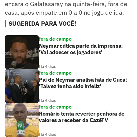
encara o Galatasaray na quinta-feira, fora de
casa, após empate em 0 a 0 no jogo de ida.
SUGERIDA PARA VOCÊ!
fora de campo
Neymar critica parte da imprensa:
'Vai adoecer os jogadores'
Há 4 dias
fora de campo
Pai de Neymar analisa fala de Cuca:
'Talvez tenha sido infeliz'
Há 4 dias
fora de campo
Romário tenta reverter penhora de
valores a receber da CazéTV
Há 4 dias