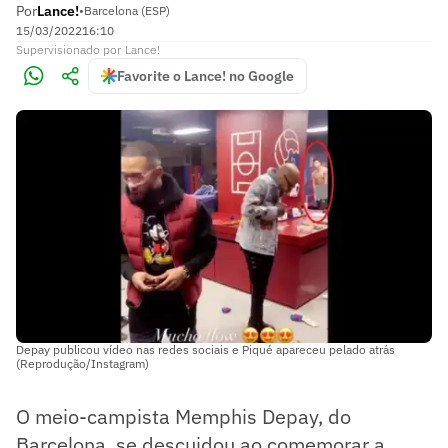
Por
Lance!
•
Barcelona (ESP)
15/03/2022
16:10
Supervisionado
por
Lance!
Favorite o Lance! no Google
Depay publicou vídeo nas redes sociais e Piqué apareceu pelado atrás
(Reprodução/Instagram)
O meio-campista Memphis Depay, do
Barcelona, se descuidou ao comemorar a