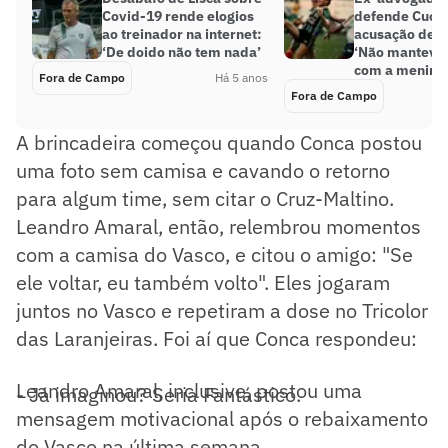
Covid-19 rende elogios
defende Cuca
ao treinador na internet:
acusação de a
‘De doido não tem nada’
‘Não manteve 
com a menina
Fora de Campo
Há 5 anos
Fora de Campo
A brincadeira começou quando Conca postou
uma foto sem camisa e cavando o retorno
para algum time, sem citar o Cruz-Maltino.
Leandro Amaral, então, relembrou momentos
com a camisa do Vasco, e citou o amigo: "Se
ele voltar, eu também volto". Eles jogaram
juntos no Vasco e repetiram a dose no Tricolor
das Laranjeiras. Foi aí que Conca respondeu:
Leandro Amaral, inclusive, postou uma
- Já imaginou? Seria Fantástico.
mensagem motivacional após o rebaixamento
do Vasco na última semana.