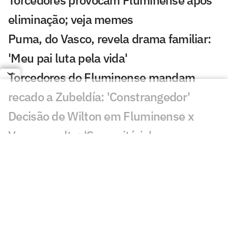
Torcedores provocam Fluminense após
eliminação; veja memes
Puma, do Vasco, revela drama familiar:
'Meu pai luta pela vida'
Torcedores do Fluminense mandam
recado a Zubeldía: 'Constrangedor'
Decisão de Wilton em Fluminense x
Vasco revolta: 'Sem critério'
Decisão da arbitragem em Fortaleza x
Palmeiras choca: 'Claríssimo'
Torcedores enxergam falha de Fábio em
gol do Vasco: 'Feia'