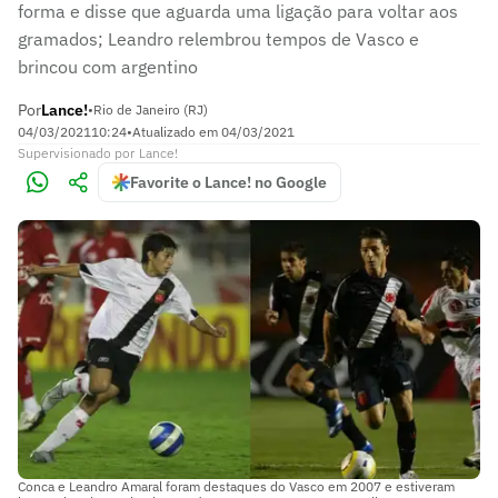
forma e disse que aguarda uma ligação para voltar aos
gramados; Leandro relembrou tempos de Vasco e
brincou com argentino
Por
Lance!
•
Rio de Janeiro (RJ)
04/03/2021
10:24
•
Atualizado em
04/03/2021
Supervisionado
por
Lance!
Favorite o Lance! no Google
Conca e Leandro Amaral foram destaques do Vasco em 2007 e estiveram