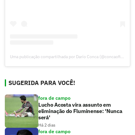
Uma publicação compartilhada por Darío Conca (@concaoficial)
SUGERIDA PARA VOCÊ!
fora de campo
Lucho Acosta vira assunto em
eliminação do Fluminense: 'Nunca
será'
Há 2 dias
fora de campo