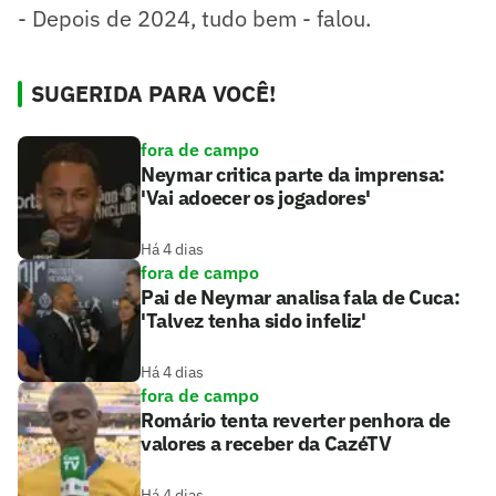
- Depois de 2024, tudo bem - falou.
SUGERIDA PARA VOCÊ!
fora de campo
Neymar critica parte da imprensa:
'Vai adoecer os jogadores'
Há 4 dias
fora de campo
Pai de Neymar analisa fala de Cuca:
'Talvez tenha sido infeliz'
Há 4 dias
fora de campo
Romário tenta reverter penhora de
valores a receber da CazéTV
Há 4 dias