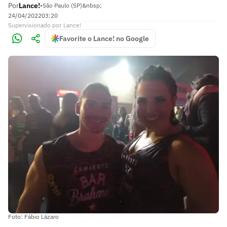
Por
Lance!
•
São Paulo (SP)&nbsp;
24/04/2022
03:20
Supervisionado
por
Lance!
Favorite o Lance! no Google
Foto: Fábio Lázaro