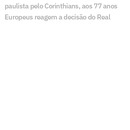
paulista pelo Corinthians, aos 77 anos
Europeus reagem a decisão do Real
Madrid sobre Vini Jr: 'Realmente'
Jogos da Copa do Brasil impulsionam
audiência da TV Globo
Desimpedidos entra no top 10 da Kings
League no Mundial de Clubes
Neymar dispara contra Casagrande:
'Respirou o ar errado'
Mauro Cezar é sincero sobre Luiz
Henrique no Flamengo: 'Não tem'
Felipe Melo detona Fluminense e