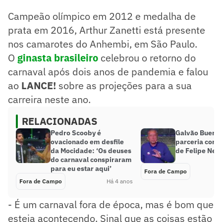
Campeão olímpico em 2012 e medalha de
prata em 2016, Arthur Zanetti está presente
nos camarotes do Anhembi, em São Paulo.
O
ginasta brasileiro
celebrou o retorno do
carnaval após dois anos de pandemia e falou
ao
LANCE!
sobre as projeções para a sua
carreira neste ano.
RELACIONADAS
Pedro Scooby é
Galvão Bueno 
ovacionado em desfile
parceria com
da Mocidade: ‘Os deuses
de Felipe Neto
do carnaval conspiraram
para eu estar aqui’
Fora de Campo
Fora de Campo
Há 4 anos
- É um carnaval fora de época, mas é bom que
esteja acontecendo. Sinal que as coisas estão