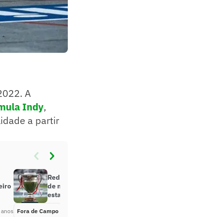
2022. A
rmula Indy
,
idade a partir
Rede Globo garante transmissão
eiro
de mais dois campeonatos
estaduais
 anos
Fora de Campo
Há 4 anos