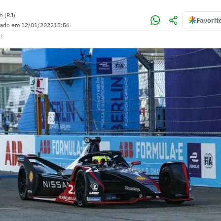
o (RJ)
Favorit
zado em
12/01/2022
15:56
!