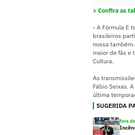
> Confira as t
- A Fórmula E 
brasileiros par
nossa também. 
maior de fãs e 
Cultura.
As transmissões
Fábio Seixas. A
última tempora
SUGERIDA PA
fora d
Incênd