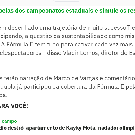
abelas dos campeonatos estaduais e simule os re
tem desenhado uma trajetória de muito sucesso.T 
ticipando, a questão da sustentabilidade como mis
A Fórmula E tem tudo para cativar cada vez mai
telespectadores - disse Vladir Lemos, diretor de E
 terão narração de Marco de Vargas e comentários
 dupla já participou da cobertura da Fórmula E pel
da.
RA VOCÊ!
e campo
io destrói apartamento de Kayky Mota, nadador olímpic