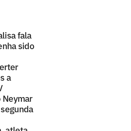
lisa fala
tenha sido
erter
s a
V
to Neymar
a segunda
 atleta