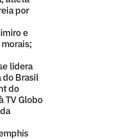
eia por
imiro e
 morais;
e lidera
 do Brasil
ht do
à TV Globo
 da
Memphis