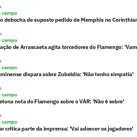
s
e campo
ho debocha de suposto pedido de Memphis no Corinthia
s
e campo
ação de Arrascaeta agita torcedores do Flamengo: 'Vam
s
e campo
minense dispara sobre Zubeldía: 'Não tenho simpatia'
s
e campo
tona nota do Flamengo sobre o VAR: 'Não é sobre'
s
e campo
 critica parte da imprensa: 'Vai adoecer os jogadores'