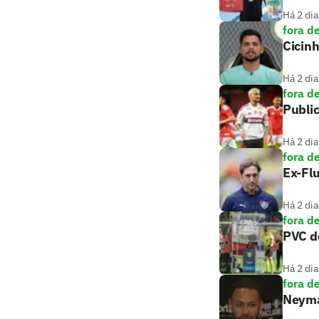
Há 2 dia
fora d
Cicin
Há 2 dia
fora d
Public
Há 2 dia
fora d
Ex-Flu
Há 2 dia
fora d
PVC de
Há 2 dia
fora d
Neymar