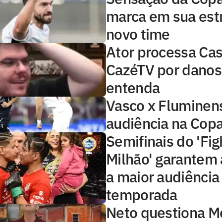
marca em sua estr
novo time
Ator processa Cas
CazéTV por danos
entenda
Vasco x Fluminens
audiência na Copa
Semifinais do 'Fig
Milhão' garantem 
a maior audiência
temporada
Neto questiona 