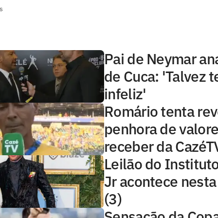
s
Pai de Neymar ana
de Cuca: 'Talvez 
infeliz'
Romário tenta rev
penhora de valore
receber da CazéT
Leilão do Institu
Jr acontece nest
(3)
Sensação da Copa,