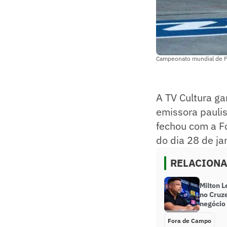
Campeonato mundial de Fó
A TV Cultura g
emissora pauli
fechou com a Fó
do dia 28 de jan
RELACION
Milton L
no Cruze
negócio
Fora de Campo