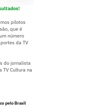
sultados!
emos pilotos
são, que é
s um número
sportes da TV
 do jornalista
a TV Cultura na
o pelo Brasil