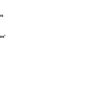
ns
os'