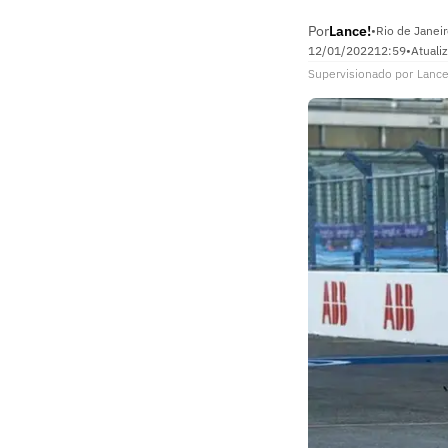
Por
Lance!
•
Rio de Janeir
12/01/2022
12:59
•
Atuali
Supervisionado
por
Lance