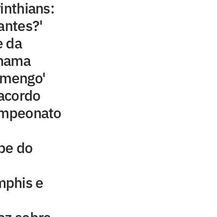
inthians:
antes?'
e da
chama
amengo'
acordo
campeonato
be do
mphis e