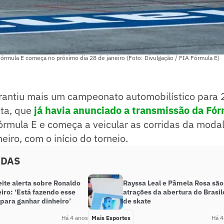
rmula E começa no próximo dia 28 de janeiro (Foto: Divulgação / FIA Fórmula E)
arantiu mais um campeonato automobilístico para 
sta, que
já havia anunciado a transmissão da Fó
rmula E e começa a veicular as corridas da modal
eiro, com o início do torneio.
ADAS
eite alerta sobre Ronaldo
Rayssa Leal e Pâmela Rosa são
iro: ‘Está fazendo esse
atrações da abertura do Brasil
 para ganhar dinheiro’
de skate
Há 4 anos
Mais Esportes
Há 4