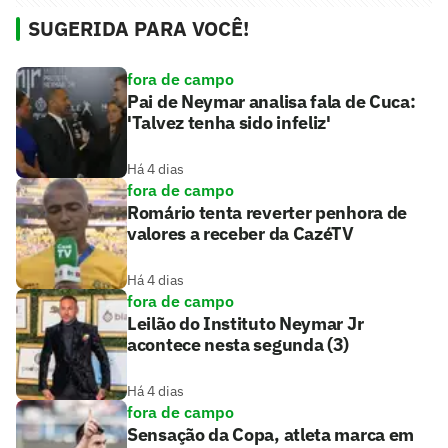
SUGERIDA PARA VOCÊ!
fora de campo
Pai de Neymar analisa fala de Cuca:
'Talvez tenha sido infeliz'
Há 4 dias
fora de campo
Romário tenta reverter penhora de
valores a receber da CazéTV
Há 4 dias
fora de campo
Leilão do Instituto Neymar Jr
acontece nesta segunda (3)
Há 4 dias
fora de campo
Sensação da Copa, atleta marca em