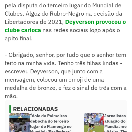
pela disputa do terceiro lugar do Mundial de
Clubes. Algoz do Rubro-Negro na decisão da
Libertadores de 2021,
Deyverson provocou o
clube carioca
nas redes sociais logo após o
apito final.
- Obrigado, senhor, por tudo que o senhor tem
feito na minha vida. Tenho três filhas lindas -
escreveu Deyverson, que junto com a
mensagem, colocou um emoji de uma
medalha de bronze, e fez o sinal de três com a
mão.
RELACIONADAS
Ídolo do Palmeiras
Jornalistas cr
debocha do terceiro
atuação do Fl
lugar do Flamengo no
Mundial mesm
Mundial: ‘Preliminar’
vitória: ‘Time