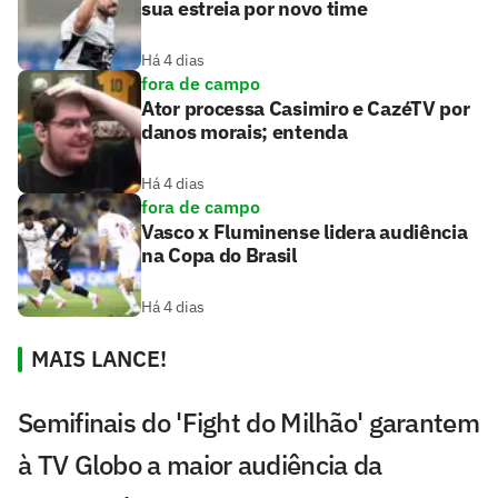
sua estreia por novo time
Há 4 dias
fora de campo
Ator processa Casimiro e CazéTV por
danos morais; entenda
Há 4 dias
fora de campo
Vasco x Fluminense lidera audiência
na Copa do Brasil
Há 4 dias
MAIS LANCE!
Semifinais do 'Fight do Milhão' garantem
à TV Globo a maior audiência da