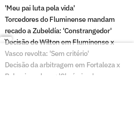
'Meu pai luta pela vida'
Torcedores do Fluminense mandam
recado a Zubeldía: 'Constrangedor'
Decisão de Wilton em Fluminense x
Vasco revolta: 'Sem critério'
Decisão da arbitragem em Fortaleza x
Palmeiras choca: 'Claríssimo'
Torcedores enxergam falha de Fábio em
gol do Vasco: 'Feia'
Golaço de Brenner em Fluminense x
Vasco assusta torcedores: 'Lei do ex'
Veja gols em Fluminense x Vasco: Puma