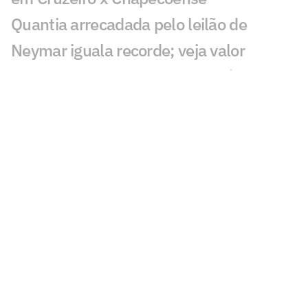
Quantia arrecadada pelo leilão de
Neymar iguala recorde; veja valor
Bia Zaneratto aparece em episódio da
nova temporada de Ted Lasso
Público decidirá qual partida do
Brasileirão passará na Ge TV
Resposta de Neymar a presidente do
Remo viraliza: 'Psicológico forte'
Torcida do Corinthians reage à chegada
de Wesley ao Cruzeiro: 'Não foi'
Bárbara Coelho confia no Fluminense