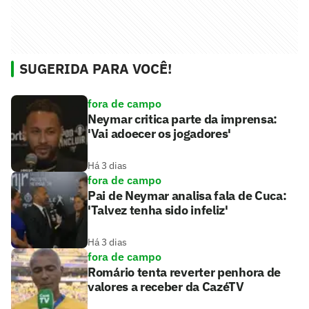
SUGERIDA PARA VOCÊ!
fora de campo
Neymar critica parte da imprensa:
'Vai adoecer os jogadores'
Há 3 dias
fora de campo
Pai de Neymar analisa fala de Cuca:
'Talvez tenha sido infeliz'
Há 3 dias
fora de campo
Romário tenta reverter penhora de
valores a receber da CazéTV