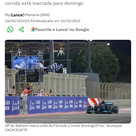
corrida está marcada para domingo
Por
Lance!
•
Manama (BRN)
14/03/2022
23:55
•
Atualizado em
15/03/2022
Favorite o Lance! no Google
GP do Bahrein marca volta da Fórmula 1 neste domingo(Foto: Giuseppe
CACACE/AFP)