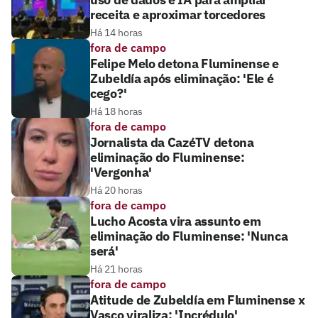
receita e aproximar torcedores
Há 14 horas
fora de campo
Felipe Melo detona Fluminense e
Zubeldía após eliminação: 'Ele é
cego?'
Há 18 horas
fora de campo
Jornalista da CazéTV detona
eliminação do Fluminense:
'Vergonha'
Há 20 horas
fora de campo
Lucho Acosta vira assunto em
eliminação do Fluminense: 'Nunca
será'
Há 21 horas
fora de campo
Atitude de Zubeldía em Fluminense x
Vasco viraliza: 'Incrédulo'