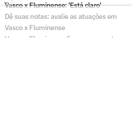
Vasco x Fluminense: 'Está claro'
Dê suas notas: avalie as atuações em
Vasco x Fluminense
Vasco e Fluminense ficam no empate e
deixam decisão para quarta-feira
Gol perdido em Vasco x Fluminense
choca torcedores: 'Sozinho'
Atuação de Ramon Rique em Vasco x
Fluminense repercute: 'Sentiu'
Discussão em Vasco x Fluminense
viraliza: 'Já expulsaram por menos'
Lance de Canobbio em Vasco x