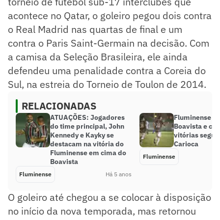
torneio de futebol sub-17 interclubes que
acontece no Qatar, o goleiro pegou dois contra
o Real Madrid nas quartas de final e um
contra o Paris Saint-Germain na decisão. Com
a camisa da Seleção Brasileira, ele ainda
defendeu uma penalidade contra a Coreia do
Sul, na estreia do Torneio de Toulon de 2014.
RELACIONADAS
ATUAÇÕES: Jogadores
Fluminense ba
do time principal, John
Boavista e che
Kennedy e Kayky se
vitórias segui
destacam na vitória do
Carioca
Fluminense em cima do
Fluminense
Boavista
Fluminense
Há 5 anos
O goleiro até chegou a se colocar à disposição
no início da nova temporada, mas retornou