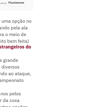
Fluminense
Há 3 anos
 anos
er uma opção no
ando pela ala
ra o meio de
ito bem feita)
strangeiros do
ma grande
 diversos
ndo ao ataque,
 Campeonato
anos pelos
r da coxa
outras opções