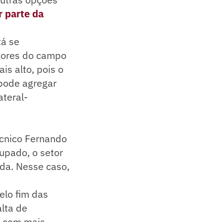
 parte da
tá se
etores do campo
is alto, pois o
 pode agregar
ateral-
écnico Fernando
upado, o setor
da. Nesse caso,
elo fim das
lta de
s com mais