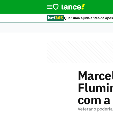
Quer uma ajuda antes de apos
Marce
Flumin
com a
Veterano poderia