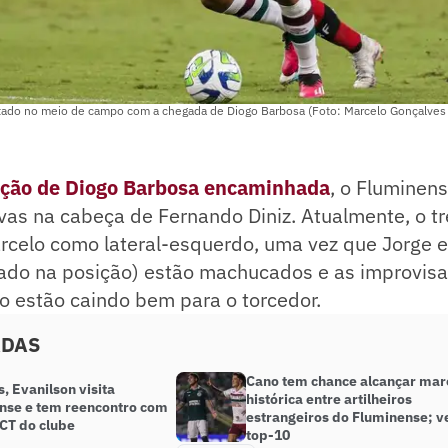
tado no meio de campo com a chegada de Diogo Barbosa (Foto: Marcelo Gonçalves
ação de Diogo Barbosa encaminhada
, o Fluminen
ivas na cabeça de Fernando Diniz. Atualmente, o t
celo como lateral-esquerdo, uma vez que Jorge 
lizado na posição) estão machucados e as improvis
 estão caindo bem para o torcedor.
ADAS
Cano tem chance alcançar mar
s, Evanilson visita
histórica entre artilheiros
nse e tem reencontro com
estrangeiros do Fluminense; v
 CT do clube
top-10