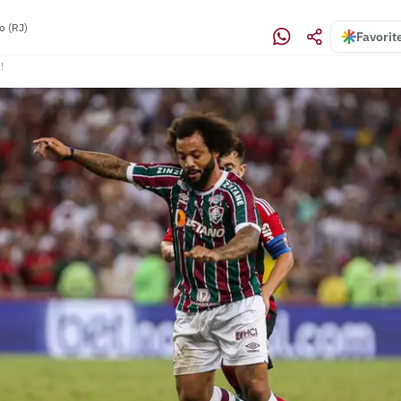
o (RJ)
Favorit
!