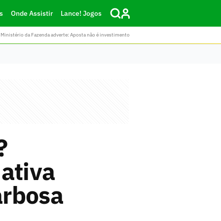
s
Onde Assistir
Lance! Jogos
Ministério da Fazenda adverte: Aposta não é investimento
?
ativa
arbosa