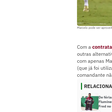
Marcelo pode ser aprovei
Com a
contrat
outras alternat
com apenas Mar
(que já foi uti
comandante não
RELACION
De féria
Flumine
Fred no