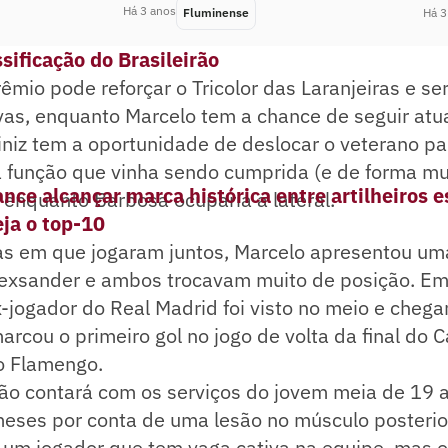
Há 3 anos
Fluminense
Há 3
ssificação do Brasileirão
êmio pode reforçar o Tricolor das Laranjeiras e s
vas, enquanto Marcelo tem a chance de seguir atu
niz tem a oportunidade de deslocar o veterano pa
a função que vinha sendo cumprida (e de forma mu
nce alcançar marca histórica entre artilheiros e
 enquanto Barbosa ocuparia a lateral.
ja o top-10
das em que jogaram juntos, Marcelo apresentou u
lexsander e ambos trocavam muito de posição. Em
jogador do Real Madrid foi visto no meio e chega
rcou o primeiro gol no jogo de volta da final do
 o Flamengo.
ão contará com os serviços do jovem meia de 19 
meses por conta de uma lesão no músculo posterio
é um jogador que tem vaga cativa na equipe, mas 