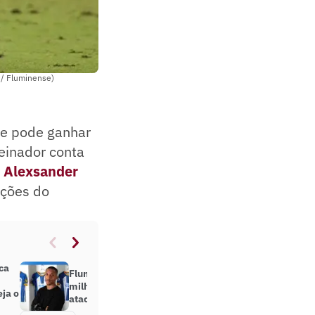
 / Fluminense)
se pode ganhar
reinador conta
e
Alexsander
ações do
ca
Fluminense deve lucrar R$ 11
milhões com transferência de
eja o
atacante na Premier League