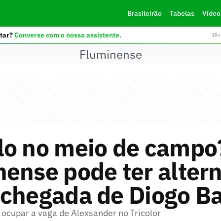
Brasileirão
Tabelas
Vídeo
tar?
Converse com o nosso assistente.
18+ 
Fluminense
lo no meio de campo
ense pode ter altern
 chegada de Diogo B
 ocupar a vaga de Alexsander no Tricolor