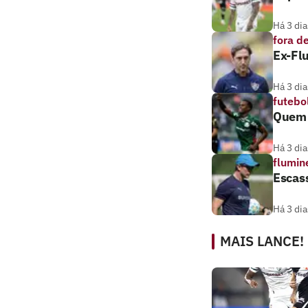
Há 3 dia
fora d
Ex-Flu
Há 3 dia
futebo
Quem a
Há 3 dia
flumin
Escass
Há 3 dia
MAIS LANCE!