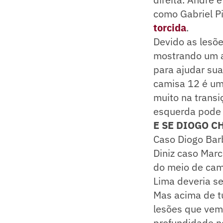
como Gabriel P
torcida
.
Devido as lesõe
mostrando um a
para ajudar sua
camisa 12 é um 
muito na transi
esquerda pode 
E SE DIOGO C
Caso Diogo Bar
Diniz caso Marc
do meio de cam
Lima deveria se
Mas acima de tu
lesões que vem
profundidade n