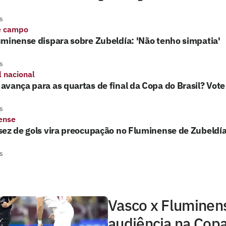
s
e campo
minense dispara sobre Zubeldía: 'Não tenho simpatia'
s
l nacional
vança para as quartas de final da Copa do Brasil? Vote
s
ense
ez de gols vira preocupação no Fluminense de Zubeldí
s
Vasco x Fluminens
audiência na Copa