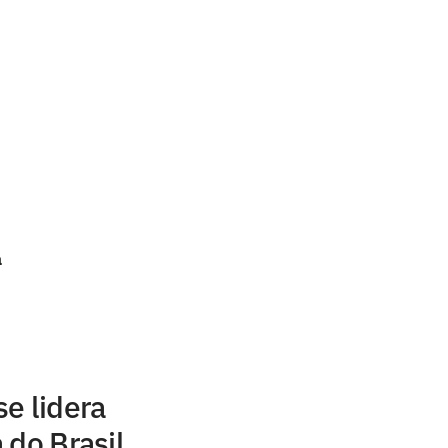
a
e lidera
 do Brasil