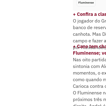
Fluminense
+ Confira a cla
O jogador do Gr
banco de reser
canhota. Mas Di
campo e fazer 
+ Cano tem cha
por Alexsander,
Fluminense; ve
Nas oito parti
sintonia com A
momentos, o ex-
como quando ma
Carioca contra
O Fluminense n
próximos três 
direita. André 