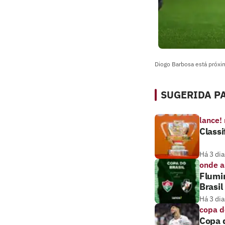
Diogo Barbosa está próxi
SUGERIDA PA
lance!
Classi
Há 3 dia
onde as
Flumin
Brasil
Há 3 dia
copa d
Copa d