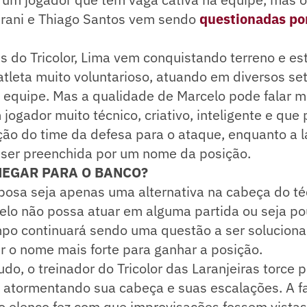
irani e Thiago Santos vem sendo
questionadas por
s do Tricolor, Lima vem conquistando terreno e es
tleta muito voluntarioso, atuando em diversos s
 equipe. Mas a qualidade de Marcelo pode falar ma
jogador muito técnico, criativo, inteligente e que
ção do time da defesa para o ataque, enquanto a l
ser preenchida por um nome da posição.
HEGAR PARA O BANCO?
bosa seja apenas uma alternativa na cabeça do t
elo não possa atuar em alguma partida ou seja po
po continuará sendo uma questão a ser soluciona
r o nome mais forte para ganhar a posição.
do, o treinador do Tricolor das Laranjeiras torce p
 atormentando sua cabeça e suas escalações. A fa
o elenco fez com que improvisações fossem vista