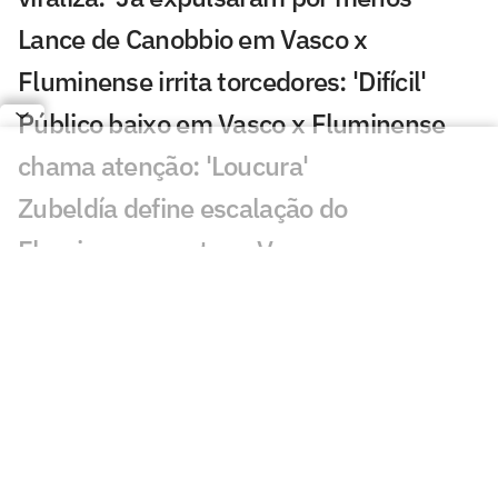
Lance de Canobbio em Vasco x
Fluminense irrita torcedores: 'Difícil'
Público baixo em Vasco x Fluminense
chama atenção: 'Loucura'
Zubeldía define escalação do
Fluminense contra o Vasco
Vasco x Fluminense: ao vivo tudo do
jogão pela Copa do Brasil
Vasco x Fluminense: Hulk e Pedro
Emanuel ficam frente a frente anos após
parceria no Porto