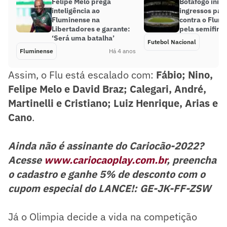
Felipe Melo prega
Botafogo inici
inteligência ao
ingressos par
Fluminense na
contra o Flum
Libertadores e garante:
pela semifinal
‘Será uma batalha’
Futebol Nacional
Fluminense
Há 4 anos
Assim, o Flu está escalado com:
Fábio; Nino,
Felipe Melo e David Braz; Calegari, André,
Martinelli e Cristiano; Luiz Henrique, Arias e
Cano
.
Ainda não é assinante do Cariocão-2022?
Acesse
www.cariocaoplay.com.br
, preencha
o cadastro e ganhe 5% de desconto com o
cupom especial do LANCE!: GE-JK-FF-ZSW
Já o Olimpia decide a vida na competição