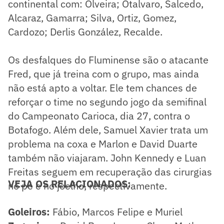
continental com: Olveira; Otalvaro, Salcedo,
Alcaraz, Gamarra; Silva, Ortiz, Gomez,
Cardozo; Derlis González, Recalde.
Os desfalques do Fluminense são o atacante
Fred, que já treina com o grupo, mas ainda
não está apto a voltar. Ele tem chances de
reforçar o time no segundo jogo da semifinal
do Campeonato Carioca, dia 27, contra o
Botafogo. Além dele, Samuel Xavier trata um
problema na coxa e Marlon e David Duarte
também não viajaram. John Kennedy e Luan
Freitas seguem em recuperação das cirurgias
VEJA OS RELACIONADOS:
no pé e no joelho, respectivamente.
Goleiros:
Fábio, Marcos Felipe e Muriel