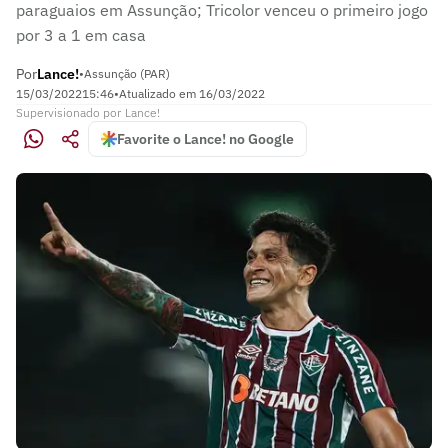
paraguaios em Assunção; Tricolor venceu o primeiro jogo
por 3 a 1 em casa
Por
Lance!
•
Assunção (PAR)
15/03/2022
15:46
•
Atualizado em
16/03/2022
Supervisionado
por
Lance!
Favorite o Lance! no Google