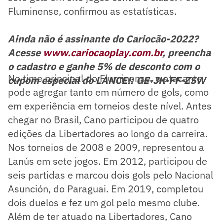
Fluminense, confirmou as estatísticas.
Ainda não é assinante do Cariocão-2022?
Acesse
www.cariocaoplay.com.br
, preencha
o cadastro e ganhe 5% de desconto com o
No time principal do Fluminense, o atacante
cupom especial do LANCE!: GE-JK-FF-ZSW
pode agregar tanto em número de gols, como
em experiência em torneios deste nível. Antes
chegar no Brasil, Cano participou de quatro
edições da Libertadores ao longo da carreira.
Nos torneios de 2008 e 2009, representou a
Lanús em sete jogos. Em 2012, participou de
seis partidas e marcou dois gols pelo Nacional
Asunción, do Paraguai. Em 2019, completou
dois duelos e fez um gol pelo mesmo clube.
Além de ter atuado na Libertadores, Cano