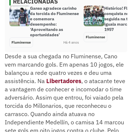
RELACIONADAS
Ganso agradece carinho
Histórico! Fl
da torcida do Fluminense
conquista nona
e comemora
seguida na te
desempenho:
iguala marcas
‘Aproveitando as
1957
oportunidades’
Fluminense
Fluminense
Há 4 anos
Desde a sua chegada no Fluminense, Cano
vem marcando gols. Em apenas 10 jogos, ele
balançou a rede quatro vezes e deu uma
assistência. Na
Libertadores
, o atacante teve
a vantagem de conhecer e incomodar o time
adversário. Assim que entrou, foi vaiado pela
torcida do Millonarios, que reconheceu o
carrasco. Quando ainda atuava no
Independiente Medellín, o camisa 14 marcou
sete gols em oito jogos contra o clube. Pelo