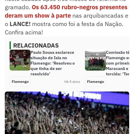
gramado.
Os 63.450 rubro-negros presentes
deram um show à parte
nas arquibancadas e
o
LANCE!
mostra como foi a festa da Nação.
Confira acima!
RELACIONADAS
Paulo Sousa esclarece
Comissão técn
situação de Isla no
Flamengo se d
Flamengo: ‘Resolveu o
com primeira 
que tinha de ser
Maracanã e fe
resolvido’
torcida: ‘Temp
Flamengo
Há 4 anos
Flamengo