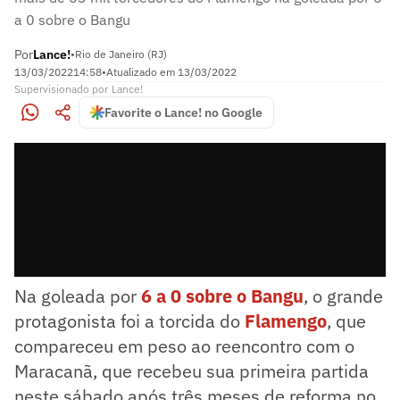
a 0 sobre o Bangu
Por
Lance!
•
Rio de Janeiro (RJ)
13/03/2022
14:58
•
Atualizado em
13/03/2022
Supervisionado
por
Lance!
Favorite o Lance! no Google
Na goleada por
6 a 0 sobre o Bangu
, o grande
protagonista foi a torcida do
Flamengo
, que
compareceu em peso ao reencontro com o
Maracanã, que recebeu sua primeira partida
neste sábado após três meses de reforma no