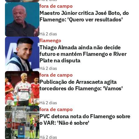
fora de campo
Maestro Júnior critica José Boto, do
Flamengo: 'Quero ver resultados'
Há 2 dias
flamengo
Thiago Almada ainda não decide
futuro e mantém Flamengo e River
Plate na disputa
Há 2 dias
fora de campo
Publicação de Arrascaeta agita
torcedores do Flamengo: 'Vamos'
Há 2 dias
fora de campo
PVC detona nota do Flamengo sobre
o VAR: 'Não é sobre'
Há 2 dias